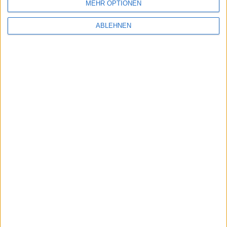
MEHR OPTIONEN
es ein Update für den IRC-Client
Linkinus 2.2
.
ABLEHNEN
Twitter for Mac: Im Mac App St…
Mac App Store: Launch mit Mac …
Ähnliche Nachrichten
Notizen vom 16. Juli 2008: Neue HP-
Druckertreiber und mehr
16.07.2008