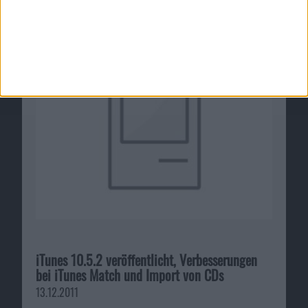
Notizen vom 27.12
27.12.2011
iTunes 10.5.2 veröffentlicht, Verbesserungen
bei iTunes Match und Import von CDs
13.12.2011