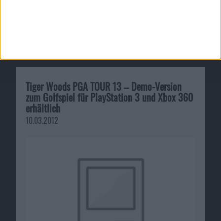
The Elder Scrolls 3 – Morrow…
Ähnliche Nachrichten
Tiger Woods PGA TOUR 13 – Demo-Version
zum Golfspiel für PlayStation 3 und Xbox 360
erhältlich
10.03.2012