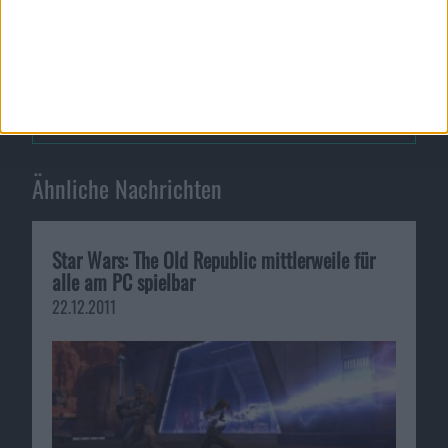
Test: Mario Party 9
Confrontation - Releasetermin …
Ähnliche Nachrichten
Star Wars: The Old Republic mittlerweile für
alle am PC spielbar
22.12.2011