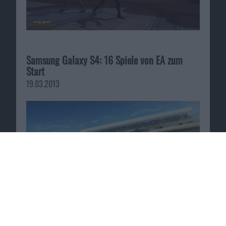
Samsung Galaxy S4: 16 Spiele von EA zum
Start
19.03.2013
NHL 12 – Demoversion zum Eishockey-Game