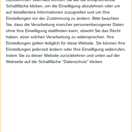
Schaltfläche klicken, um die Einwilligung abzulehnen oder um
auf detailliertere Informationen zuzugreifen und um Ihre
in die Open
Einstellungen vor der Zustimmung zu ändern.
Bitte beachten
Sie, dass die Verarbeitung mancher personenbezogener Daten
ohne Ihre Einwilligung stattfinden kann, obwohl Sie das Recht
haben, einer solchen Verarbeitung zu widersprechen. Ihre
Einstellungen gelten lediglich für diese Website. Sie können Ihre
Einstellungen jederzeit ändern oder Ihre Einwilligung widerrufen,
indem Sie zu dieser Website zurückkehren und unten auf der
Beta
Webseite auf die Schaltfläche "Datenschutz" klicken.
Alexander Trust, den 17. Dezember 2010
Upjers kündigte heute an, dass schon kommenden
Montag die Open Beta von Cubicos Tale startet. Das
neue Browsergame versucht sich als Malsimulation.