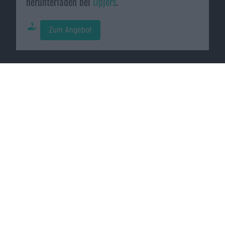
herunterladen bei
Upjers
.
Zum Angebot
Macnotes verdient als Amazon-
Partner an qualifizierten
Verkäufen, die über diese
Website vermittelt werden.
Macnotes auf …
Facebook