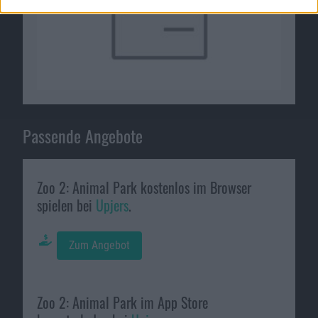
Passende Angebote
Zoo 2: Animal Park kostenlos im Browser
spielen bei
Upjers
.
Zum Angebot
Zoo 2: Animal Park im App Store