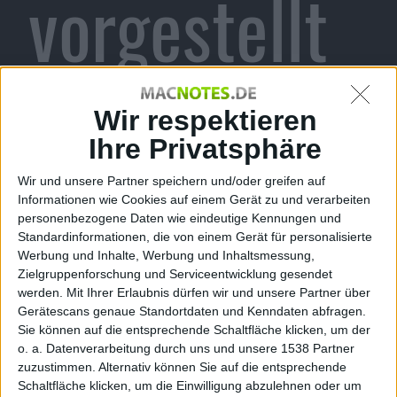
vorgestellt
Alexander Trust, den 8. Dezember 2010
Wir respektieren
Ihre Privatsphäre
Wir und unsere Partner speichern und/oder greifen auf
Informationen wie Cookies auf einem Gerät zu und verarbeiten
personenbezogene Daten wie eindeutige Kennungen und
Standardinformationen, die von einem Gerät für personalisierte
Werbung und Inhalte, Werbung und Inhaltsmessung,
Zielgruppenforschung und Serviceentwicklung gesendet
werden.
Mit Ihrer Erlaubnis dürfen wir und unsere Partner über
Gerätescans genaue Standortdaten und Kenndaten abfragen.
Sie können auf die entsprechende Schaltfläche klicken, um der
Zotac GeForce GTX 570
o. a. Datenverarbeitung durch uns und unsere 1538 Partner
zuzustimmen. Alternativ können Sie auf die entsprechende
Zotac hat die GeForce GTX 570 vorgestellt. Der
Schaltfläche klicken, um die Einwilligung abzulehnen oder um