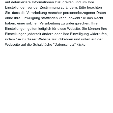
auf detailliertere Informationen zuzugreifen und um Ihre
Hersteller stuft die DirectX-11-Grafikkarte als eine für
Einstellungen vor der Zustimmung zu ändern.
Bitte beachten
ambitionierte Gamer ein.
Sie, dass die Verarbeitung mancher personenbezogener Daten
ohne Ihre Einwilligung stattfinden kann, obwohl Sie das Recht
Die Zotac GeForce GTX570 ist im Kern mit 732 MHz
haben, einer solchen Verarbeitung zu widersprechen. Ihre
getaktet und verfügt über 480 Prozessorkerne. Die
Einstellungen gelten lediglich für diese Website. Sie können Ihre
Shader-Einheit ist 1.464 MHz schnell. 1.280 MB
Einstellungen jederzeit ändern oder Ihre Einwilligung widerrufen,
GDDR5-Speicher kommen zur Anwendung und die
indem Sie zu dieser Website zurückkehren und unten auf der
Speicheranbindung ist 320-bit groß. Getaktet ist der
Webseite auf die Schaltfläche "Datenschutz" klicken.
Speicher mit 3.800 MHz.
Angeschlossen wird die neue GTX 570 über die PCI-
Express-2.0-Schnittstelle. Sie ist abwärtskompatibel
zur Revision 1.1. Die Grafikkarte ist kompatibel mit
DirectX 11 mit Shader Model 5.0 und DirectCompute.
Außerdem unterstützt sie OpenGL 4.1.
3D Blu-ray wird von ihr genauso von der Hardware
beschleunigt wie vie generelle Videowiedergabe. Der
Hersteller legt der Grafikkarte das Spiel Prince of
Persia: The Forgotten Sands bei und gibt bis zu 5