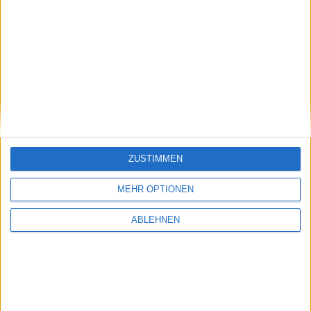
ZUSTIMMEN
Firmware-Update der Grafikkarte für iMac
erschienen
MEHR OPTIONEN
25.08.2011
ABLEHNEN