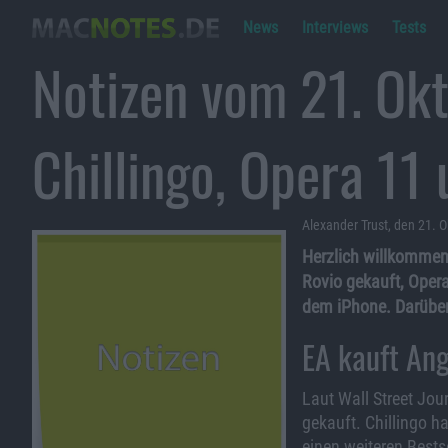
News
Interviews
Tests
Notizen vom 21. Ok
Chillingo, Opera 11
Alexander Trust, den 21. 
Herzlich willkommen 
Rovio gekauft, Opera
dem iPhone. Darüber 
EA kauft An
Laut Wall Street Jour
gekauft. Chillingo h
einen weiteren Bests