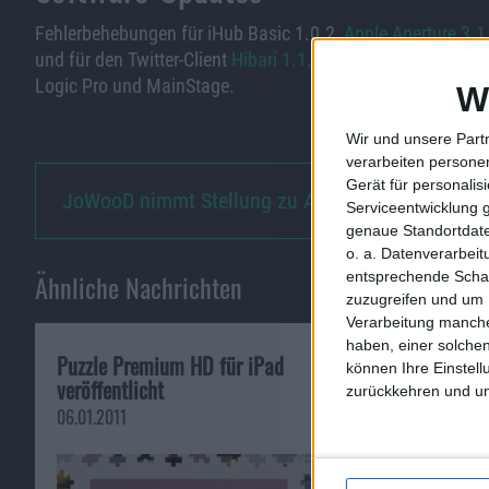
Fehlerbehebungen für iHub Basic 1.0.2,
Apple Aperture 3.1
und für den Twitter-Client
Hibari 1.1.2
. Das Update für
Appl
Logic Pro und MainStage.
W
Wir und unsere Part
verarbeiten persone
Gerät für personali
JoWooD nimmt Stellung zu Ansch…
Serviceentwicklung 
genaue Standortdate
o. a. Datenverarbei
Ähnliche Nachrichten
entsprechende Schalt
zuzugreifen und um 
Verarbeitung manche
haben, einer solchen
Puzzle Premium HD für iPad
Notizen vom 16
können Ihre Einstell
veröffentlicht
Petition gegen 
zurückkehren und unt
Bildschirm und
06.01.2011
16.10.2008