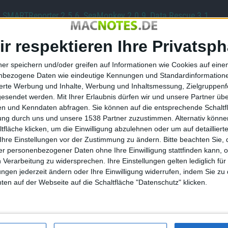
,
SMARTReporter 2.5.6
,
SeaMonkey 2.0.9
,
Data Rescue 3.1
e ProKit 6.0.1
verbessert die Zuverlässigkeit für Aperture,
ir respektieren Ihre Privatsph
ner speichern und/oder greifen auf Informationen wie Cookies auf ein
nbezogene Daten wie eindeutige Kennungen und Standardinformatione
sierte Werbung und Inhalte, Werbung und Inhaltsmessung, Zielgruppen
Costume Quest für PlayStation…
gesendet werden.
Mit Ihrer Erlaubnis dürfen wir und unsere Partner ü
n und Kenndaten abfragen. Sie können auf die entsprechende Schaltfl
tung durch uns und unsere 1538 Partner zuzustimmen. Alternativ können
fläche klicken, um die Einwilligung abzulehnen oder um auf detailliert
Ihre Einstellungen vor der Zustimmung zu ändern.
Bitte beachten Sie, 
r personenbezogener Daten ohne Ihre Einwilligung stattfinden kann, 
 Verarbeitung zu widersprechen. Ihre Einstellungen gelten lediglich für
. Oktober 2008:
Notizen:
ungen jederzeit ändern oder Ihre Einwilligung widerrufen, indem Sie zu
Glossy-
Geschwindigkeitszuwachs bei
en auf der Webseite auf die Schaltfläche "Datenschutz" klicken.
 mehr
MacBook Pro und mehr
08.06.2007