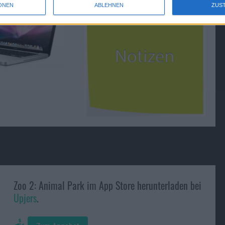
ONEN
ABLEHNEN
ZUS
Zoo 2: Animal Park im App Store herunterladen bei
Upjers
.