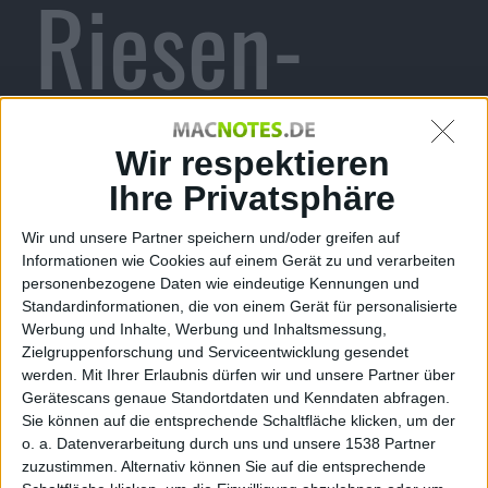
Riesen-
Ansturm
Wir respektieren
Ihre Privatsphäre
Wir und unsere Partner speichern und/oder greifen auf
Informationen wie Cookies auf einem Gerät zu und verarbeiten
mz, den 26. September 2010
personenbezogene Daten wie eindeutige Kennungen und
In der Volksrepublik China ist gestern – zusammen
Standardinformationen, die von einem Gerät für personalisierte
mit der Eröffnung von weltweit sieben Apple Stores –
Werbung und Inhalte, Werbung und Inhaltsmessung,
der Verkauf des iPhone 4 offiziell gestartet. Einmal
Zielgruppenforschung und Serviceentwicklung gesendet
mehr war der Andrang vor den Stores in Peking und
werden.
Mit Ihrer Erlaubnis dürfen wir und unsere Partner über
Gerätescans genaue Standortdaten und Kenndaten abfragen.
Shanghai riesengroß.
Sie können auf die entsprechende Schaltfläche klicken, um der
o. a. Datenverarbeitung durch uns und unsere 1538 Partner
Nachdem die Markteinführung des iPhone 3GS im
zuzustimmen. Alternativ können Sie auf die entsprechende
vergangenen Jahr durch das
fehlende WLAN-Modul