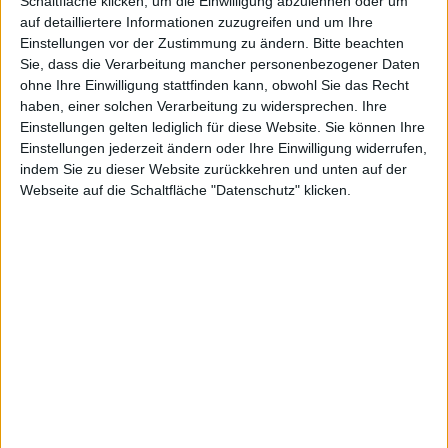
Schaltfläche klicken, um die Einwilligung abzulehnen oder um
keinen reißenden Absatz gefunden hatte, wirkte sich
auf detailliertere Informationen zuzugreifen und um Ihre
die gleichzeitige
Store-Eröffnung
und die Tatsache,
Einstellungen vor der Zustimmung zu ändern.
Bitte beachten
dass das iPhone 4 in China genauso verkauft wird wie
Sie, dass die Verarbeitung mancher personenbezogener Daten
überall, positiv auf das Interesse der Kunden aus.
ohne Ihre Einwilligung stattfinden kann, obwohl Sie das Recht
Gerade einmal
5000 Verkäufen am ersten Tag
im
haben, einer solchen Verarbeitung zu widersprechen. Ihre
Einstellungen gelten lediglich für diese Website. Sie können Ihre
vergangenen Jahr stehen
200.000 Vorbestellungen
Einstellungen jederzeit ändern oder Ihre Einwilligung widerrufen,
des neuen Modells in diesem Jahr gegenüber.
indem Sie zu dieser Website zurückkehren und unten auf der
Über 1000 begeisterte Kunden warteten gestern um 8
Webseite auf die Schaltfläche "Datenschutz" klicken.
Uhr morgens vor den gläsernen Pforten des neuen
Apple Stores in Beijing, um von den gewohnt gut
gelaunten Mitarbeitern in ihren obligatorischen blauen
Shirts mit dem ebenso üblichen
Willkommensgeschenk begrüßt zu werden.
Hier ein Video von der Eröffnung des neue Apple
Stores im Xidan Joy City Einkaufszentrum in Beijing
von den Kollegen von NetworkWorld:
[mn-youtube id="GzPhboY1OSo"]