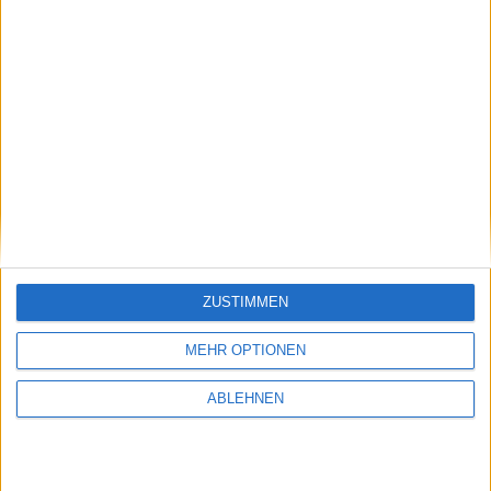
iPhone 3G/3GS
02.07.2010
ZUSTIMMEN
MEHR OPTIONEN
ABLEHNEN
Apple eröffnet fünf neue Stores, HoudahGeo,
iTunes-Guthaben vergünstigt bei KAISER &
Rewe, iTableous & Updates: Notizen vom 15.8