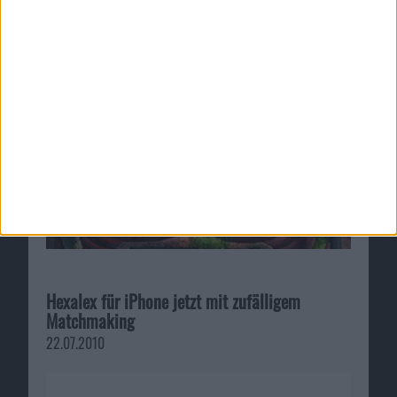
Hexalex für iPhone jetzt mit zufälligem
Matchmaking
22.07.2010