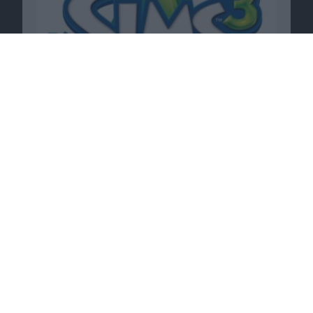
Passende Angebote
Videospiele jetzt günstig bei
Shop4de
.
Zum Angebot