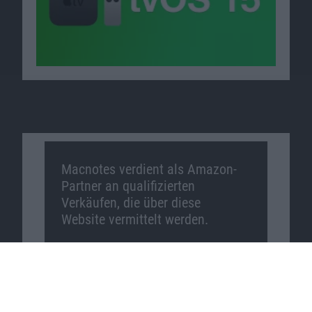
Macnotes verdient als Amazon-
Partner an qualifizierten
Verkäufen, die über diese
Website vermittelt werden.
Macnotes auf …