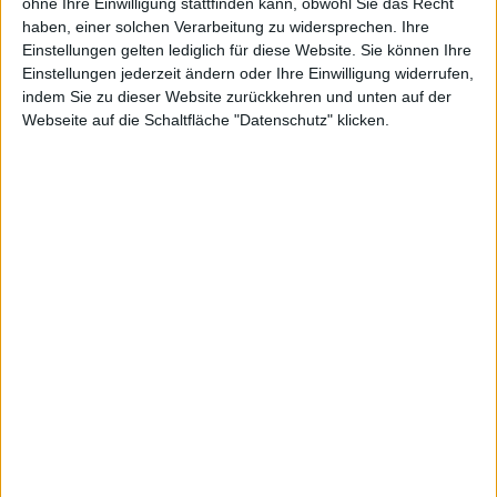
ohne Ihre Einwilligung stattfinden kann, obwohl Sie das Recht
cke
haben, einer solchen Verarbeitung zu widersprechen. Ihre
Einstellungen gelten lediglich für diese Website. Sie können Ihre
Einstellungen jederzeit ändern oder Ihre Einwilligung widerrufen,
indem Sie zu dieser Website zurückkehren und unten auf der
Webseite auf die Schaltfläche "Datenschutz" klicken.
kg, den 21. September 2010
Für Nutzer von Mac OS X 10.6 Snow Leopard steht
seit heute Nacht das Security Update 2010-006 bereit.
Das Update schließt eine Sicherheitslücke im Apple
Filing Protocol (AFP), über die Hacker auch ohne
Passwort auf Netzwerkordner zugreifen können.
Das Sicherheitsupdate 2010-006 wird allen Nutzern
von Mac OS X 10.6 Snow Leopard empfohlen. Es
schließt eine Sicherheitslücke, über die ein Hacker aus
der Ferne die mittels AFP mit anderen geteilten Ordner
ohne ein gültiges Passwort einsehen kann. Er benötigt
laut den
Release Notes
lediglich den Accountnamen
des Zielsystems. File Sharing ist zwar nicht