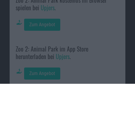
spielen bei
Upjers
.
Zum Angebot
Zoo 2: Animal Park im App Store
herunterladen bei
Upjers
.
Zum Angebot
Macnotes verdient als Amazon-
Partner an qualifizierten