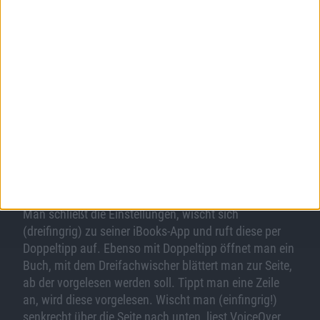
Regeln für VoiceOver
Als Faustregeln können gelten: Einfaches Tippen ist
keine Auswahl/Start mehr, sondern Vorlesestart.
Doppeltes Tippen entspricht dem früheren einfachen
Tippen und startet Apps bzw. löst Buttons aus.
Weiterhin wichtig: statt der einfingrigen Wischgeste
zum Blättern von Homescreens oder Buchseiten muss
man den Wischer dreifingrig ausführen. Damit sollte
man zum Test (und dem anschließenden
Wiederabstellen der Vorlesefunktion) gerüstet sein.
Man schließt die Einstellungen, wischt sich
(dreifingrig) zu seiner iBooks-App und ruft diese per
Doppeltipp auf. Ebenso mit Doppeltipp öffnet man ein
Buch, mit dem Dreifachwischer blättert man zur Seite,
ab der vorgelesen werden soll. Tippt man eine Zeile
an, wird diese vorgelesen. Wischt man (einfingrig!)
senkrecht über die Seite nach unten, liest VoiceOver