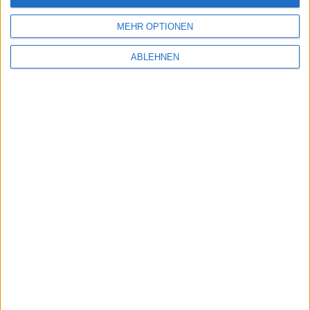
MEHR OPTIONEN
ABLEHNEN
Apple MainStage und Logic Pro …
iCloud und die Alternativen - …
Ähnliche Nachrichten
iPhone SE: Neue Hinweise auf baldiges
Upgrade
18.04.2018