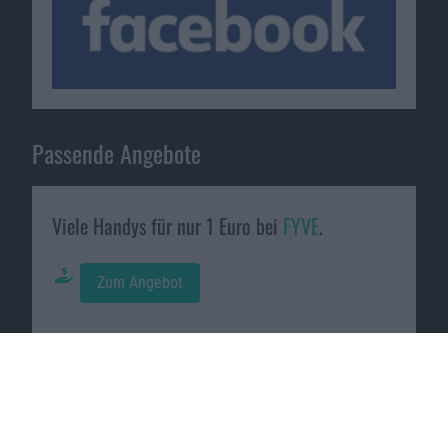
Passende Angebote
Viele Handys für nur 1 Euro bei
FYVE
.
Zum Angebot
Galaxy A52 mit Galaxy Buds+ gratis bei
Preisboerse24
.
Zum Angebot