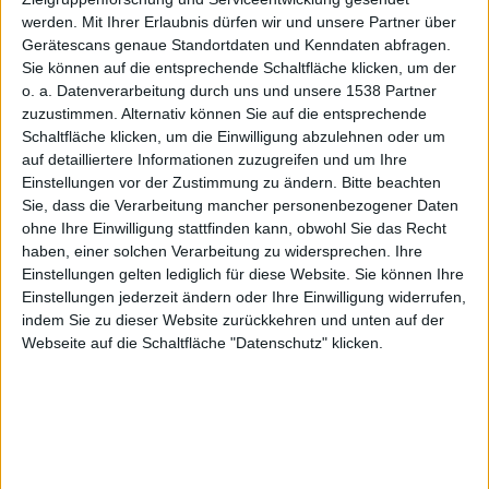
angekom
werden.
Mit Ihrer Erlaubnis dürfen wir und unsere Partner über
Gerätescans genaue Standortdaten und Kenndaten abfragen.
Sie können auf die entsprechende Schaltfläche klicken, um der
o. a. Datenverarbeitung durch uns und unsere 1538 Partner
men
zuzustimmen. Alternativ können Sie auf die entsprechende
Schaltfläche klicken, um die Einwilligung abzulehnen oder um
auf detailliertere Informationen zuzugreifen und um Ihre
Einstellungen vor der Zustimmung zu ändern.
Bitte beachten
Sie, dass die Verarbeitung mancher personenbezogener Daten
ohne Ihre Einwilligung stattfinden kann, obwohl Sie das Recht
haben, einer solchen Verarbeitung zu widersprechen. Ihre
Matze Fenn, den 30. Juli 2010
Einstellungen gelten lediglich für diese Website. Sie können Ihre
Einstellungen jederzeit ändern oder Ihre Einwilligung widerrufen,
Die jüngsten
iBooks-Updates
brachten Multimedia-
indem Sie zu dieser Website zurückkehren und unten auf der
Unterstützung für E-Books auf dem iPod touch, auf
Webseite auf die Schaltfläche "Datenschutz" klicken.
dem
iPhone
und dem
iPad
. Innerhalb der E-Books
besteht nun die Möglichkeit, auch Video- und
Audioaufnahmen abzuspielen. Bisher mangelte es
noch an Büchern, die solche Features nutzen. Nun gibt
es seit kurzem eine ganze Reihe Content mit den