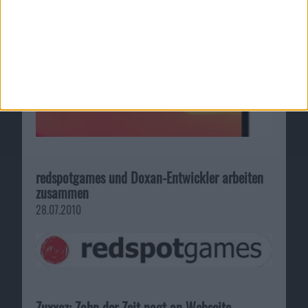
redspotgames und Doxan-Entwickler arbeiten
zusammen
28.07.2010
Zuxxez: Zahn der Zeit nagt an Webseite