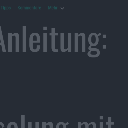
Tipps
Kommentare
Mehr
nleitung:
-
selung mit