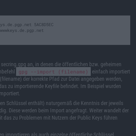
ys.de.pgp.net 5AC8D5EC

wwwkeys.de.pgp.net

secring.gpg an, in denen die öffentlichen bzw. geheimen
enbefehl
gpg --import (filename)
einfach importiert
 (filename) der korrekte Pfad zur Datei angegeben werden,
das zu importierende Keyfile befindet. Im Beispiel wurden
mportiert.
men Schlüssel enthält) naturgemäß die Kenntnis der jeweils
g. Diese werden beim Import angefragt. Weiter wandelt der
t das zu Problemen mit Nutzern der Public Keys führen
 importieren als auch einzelne öffentliche Schlüssel.