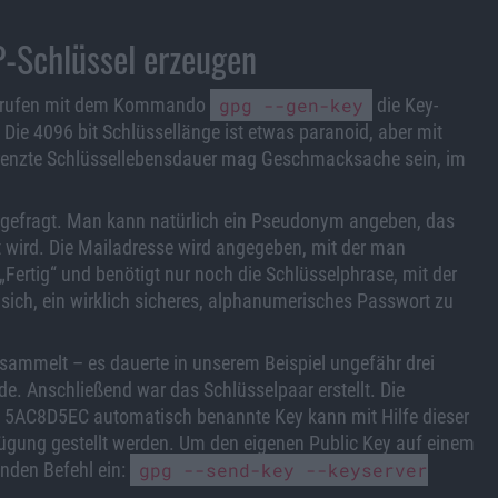
-Schlüssel erzeugen
nd rufen mit dem Kommando
gpg --gen-key
die Key-
Die 4096 bit Schlüssellänge ist etwas paranoid, aber mit
renzte Schlüssellebensdauer mag Geschmacksache sein, im
gefragt. Man kann natürlich ein Pseudonym angeben, das
 wird. Die Mailadresse wird angegeben, mit der man
 „Fertig“ und benötigt nur noch die Schlüsselphrase, mit der
lt sich, ein wirklich sicheres, alphanumerisches Passwort zu
sammelt – es dauerte in unserem Beispiel ungefähr drei
e. Anschließend war das Schlüsselpaar erstellt. Die
mit 5AC8D5EC automatisch benannte Key kann mit Hilfe dieser
fügung gestellt werden. Um den eigenen Public Key auf einem
enden Befehl ein:
gpg --send-key --keyserver