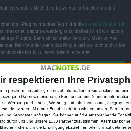
stalliert werden. Nach dem Download entpackt man das
lichen Mail-Plugins machen. Man lädt die
aktuelle Version für
ail muss neu gestartet werden, anschließend sind wir jedoch
elungs-Plugins. Denn ein schneller Versuch, Mails zu ver-
eendet. Kein Wunder, denn das Plugin verfügt noch nicht über
rschlüsselte Mails zu lesen oder zu erzeugen.
Bild 1 von 1
ir respektieren Ihre Privatsph
ner speichern und/oder greifen auf Informationen wie Cookies auf ein
nbezogene Daten wie eindeutige Kennungen und Standardinformatione
sierte Werbung und Inhalte, Werbung und Inhaltsmessung, Zielgruppen
gesendet werden.
Mit Ihrer Erlaubnis dürfen wir und unsere Partner ü
n und Kenndaten abfragen. Sie können auf die entsprechende Schaltfl
tung durch uns und unsere 1538 Partner zuzustimmen. Alternativ können
fläche klicken, um die Einwilligung abzulehnen oder um auf detailliert