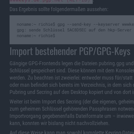
Das Ergebnis sollte folgendermaßen aussehen:
noname:~ richie$ gpg --send-key --keyserver wwwke
gpg: sende Schlüssel 5AC8D5EC auf den hkp-Server 
Import bestehender PGP/GPG-Keys
Gängige GPG-Frontends legen die Dateien pubring.gpg und 
Schlüssel gespeichert sind. Diese können mit dem Konsol
werden. Zu beachten ist zweierlei: entweder muss für/statt
oder man befindet sich bereits im Verzeichnis, in dem sich 
Pubring und Secring auf den Desktop kopiert und von dort i
Weiter ist beim Import des Secring (der die eigenen, gehei
zum geheimen Schlüssel gehörenden Passphrasen notwendi
Importvorgang gegebenenfalls Dateiformate um – inwiewei
kann, konnten wir bislang nicht nachvollziehen.
Auf diese Weise kann man sowohl komplette Keyring-Dateien