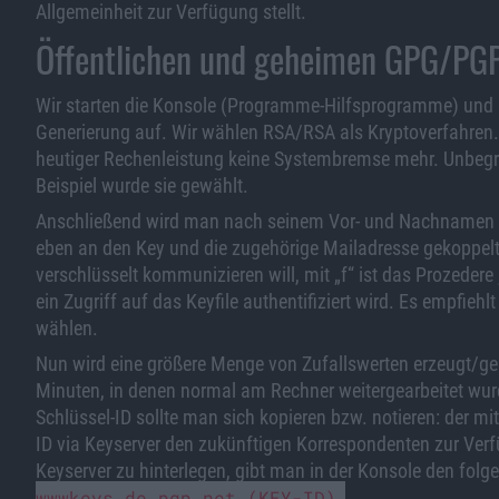
Allgemeinheit zur Verfügung stellt.
Öffentlichen und geheimen GPG/PGP
Wir starten die Konsole (Programme-Hilfsprogramme) u
Generierung auf. Wir wählen RSA/RSA als Kryptoverfahren. 
heutiger Rechenleistung keine Systembremse mehr. Unbeg
Beispiel wurde sie gewählt.
Anschließend wird man nach seinem Vor- und Nachnamen 
eben an den Key und die zugehörige Mailadresse gekoppelt
verschlüsselt kommunizieren will, mit „f“ ist das Prozedere
ein Zugriff auf das Keyfile authentifiziert wird. Es empfieh
wählen.
Nun wird eine größere Menge von Zufallswerten erzeugt/ge
Minuten, in denen normal am Rechner weitergearbeitet wurd
Schlüssel-ID sollte man sich kopieren bzw. notieren: der 
ID via Keyserver den zukünftigen Korrespondenten zur Ver
Keyserver zu hinterlegen, gibt man in der Konsole den folg
wwwkeys.de.pgp.net (KEY-ID)
.