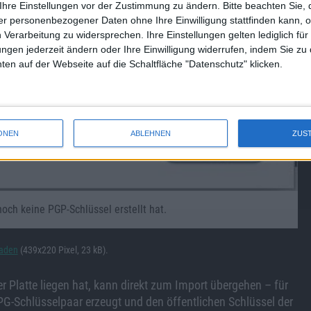
Ihre Einstellungen vor der Zustimmung zu ändern.
Bitte beachten Sie, 
r personenbezogener Daten ohne Ihre Einwilligung stattfinden kann, 
 Verarbeitung zu widersprechen. Ihre Einstellungen gelten lediglich für
ungen jederzeit ändern oder Ihre Einwilligung widerrufen, indem Sie zu
en auf der Webseite auf die Schaltfläche "Datenschutz" klicken.
ONEN
ABLEHNEN
ZUS
och keine PGP-Schlüssel erstellt hat.
laden
(439x220 Pixel, 23 kB).
er Platte liegen hat, kann direkt zum Import übergehen – für
PG-Schlüsselpaar erzeugt und den öffentlichen Schlüssel der