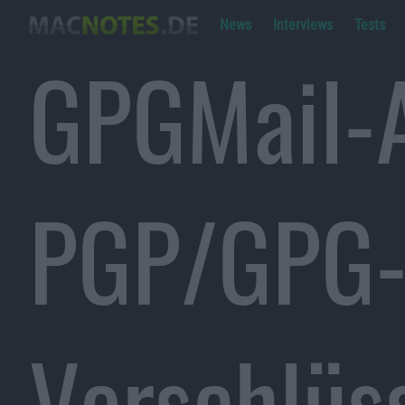
News
Interviews
Tests
GPGMail-A
PGP/GPG
Verschlüs