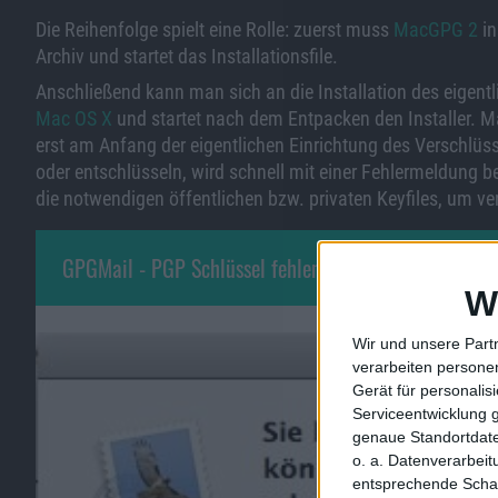
Die Reihenfolge spielt eine Rolle: zuerst muss
MacGPG 2
in
Archiv und startet das Installationsfile.
Anschließend kann man sich an die Installation des eigent
Mac OS X
und startet nach dem Entpacken den Installer. M
erst am Anfang der eigentlichen Einrichtung des Verschlüss
oder entschlüsseln, wird schnell mit einer Fehlermeldung b
die notwendigen öffentlichen bzw. privaten Keyfiles, um ve
GPGMail - PGP Schlüssel fehlen
W
Wir und unsere Part
verarbeiten persone
Gerät für personali
Serviceentwicklung 
genaue Standortdate
o. a. Datenverarbei
entsprechende Schalt