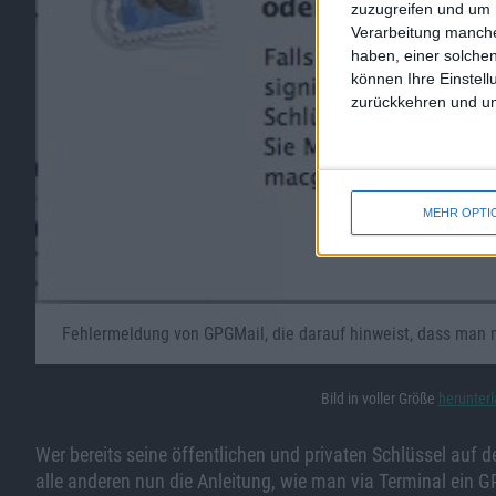
zuzugreifen und um 
Verarbeitung manche
haben, einer solchen
können Ihre Einstell
zurückkehren und unt
MEHR OPTI
Fehlermeldung von GPGMail, die darauf hinweist, dass man n
Bild in voller Größe
herunter
Wer bereits seine öffentlichen und privaten Schlüssel auf d
alle anderen nun die Anleitung, wie man via Terminal ein G