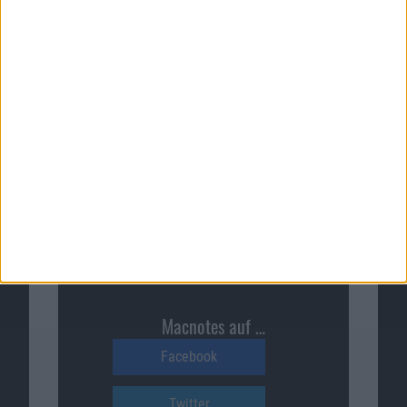
Zum Angebot
Macnotes verdient als Amazon-
Partner an qualifizierten
Verkäufen, die über diese
Website vermittelt werden.
Macnotes auf …
Facebook
Twitter