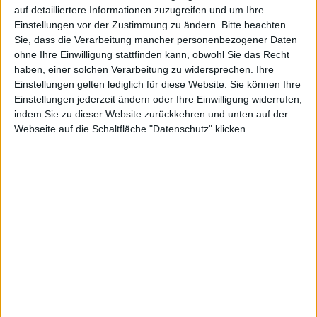
auf detailliertere Informationen zuzugreifen und um Ihre
in das Artikelformular hochladen. Die sehr praktische
Einstellungen vor der Zustimmung zu ändern.
Bitte beachten
eBay-für-Verkäufer-App steht kostenlos zum Download
Sie, dass die Verarbeitung mancher personenbezogener Daten
im
App Store
bereit.
ohne Ihre Einwilligung stattfinden kann, obwohl Sie das Recht
haben, einer solchen Verarbeitung zu widersprechen. Ihre
Die Frage, warum es zwei eBay-Apps geben muss, und
Einstellungen gelten lediglich für diese Website. Sie können Ihre
man nicht alle Funktionen in einer App findet, bleibt
Einstellungen jederzeit ändern oder Ihre Einwilligung widerrufen,
jedoch unbeantwortet.
indem Sie zu dieser Website zurückkehren und unten auf der
Webseite auf die Schaltfläche "Datenschutz" klicken.
Macworld Expo 2011, Alfred mit…
Ask the Octopus: Entscheidunge…
Ähnliche Nachrichten