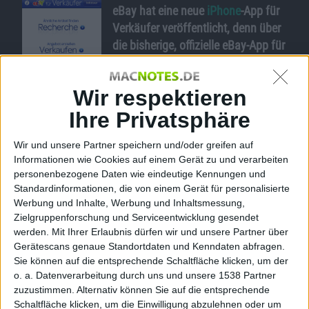
eBay hat eine neue
iPhone
-App für
Verkäufer veröffentlicht, denn über
die bisherige, offizielle eBay-App für
iPhone
, iPod touch und
iPad
lassen
sich nur Artikel suchen, beobachten
Wir respektieren
und kaufen. Man kann damit auch
Bewertungen verteilen und seit dem
Ihre Privatsphäre
eBay für
letzten Update vor einigen Tagen
Verkäufer –
Wir und unsere Partner speichern und/oder greifen auf
auch verwandte Apps finden.
Screenshot
Informationen wie Cookies auf einem Gerät zu und verarbeiten
personenbezogene Daten wie eindeutige Kennungen und
eBay für Verkäufer geht einen Schritt weiter. Mit dieser
Standardinformationen, die von einem Gerät für personalisierte
kostenlosen App lassen sich Auktionen direkt auf dem
Werbung und Inhalte, Werbung und Inhaltsmessung,
iPhone, dem iPod touch oder dem
iPad
erstellen und
Zielgruppenforschung und Serviceentwicklung gesendet
online stellen. Man kann nach ähnlichen Artikeln
werden.
Mit Ihrer Erlaubnis dürfen wir und unsere Partner über
suchen und über einen integrierten Barcode-Scanner
Gerätescans genaue Standortdaten und Kenndaten abfragen.
Informationen einlesen. Der eBay-Katalog für Bilder
Sie können auf die entsprechende Schaltfläche klicken, um der
und Produktinformationen ist voll nutzbar, Angebote
o. a. Datenverarbeitung durch uns und unsere 1538 Partner
zuzustimmen. Alternativ können Sie auf die entsprechende
lassen sich auch beenden und wiedereinstellen. Mit
Schaltfläche klicken, um die Einwilligung abzulehnen oder um
dem iPhone gemachte Produktbilder lassen sich direkt