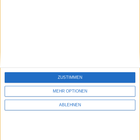
02.03.2011
ZUSTIMMEN
MEHR OPTIONEN
ABLEHNEN
iBooks 1.1.1: Stabilitätsverbesserungen,
Multimedia-Unterstützung
20.07.2010