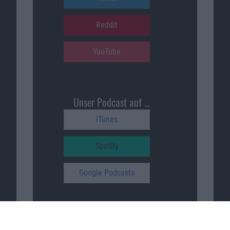
Reddit
YouTube
Unser Podcast auf …
iTunes
Spotify
Google Podcasts
Macnotes unterstützen