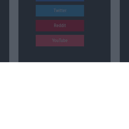
Twitter
Reddit
YouTube
Unser Podcast auf …
iTunes
Spotify
Google Podcasts