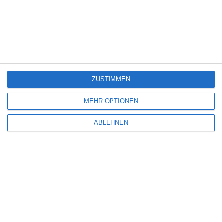
Patch 1.1.3 für StarCraft 2 veröffentlicht
10.11.2010
ZUSTIMMEN
MEHR OPTIONEN
ABLEHNEN
Quasar: Window-Manager für Jailbreak-iPads
zeigt Multitasking