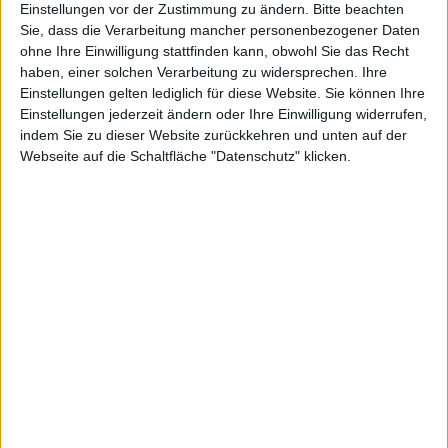
Einstellungen vor der Zustimmung zu ändern.
Bitte beachten
Sn0wbreeze 1.6 – Abbildung
Sie, dass die Verarbeitung mancher personenbezogener Daten
ohne Ihre Einwilligung stattfinden kann, obwohl Sie das Recht
Hacker iH8Sn0w hat sein Sn0wbreeze Jailbreak-Tool
haben, einer solchen Verarbeitung zu widersprechen. Ihre
Einstellungen gelten lediglich für diese Website. Sie können Ihre
auf Version 1.6.2 geupdatet.
Einstellungen jederzeit ändern oder Ihre Einwilligung widerrufen,
Fehler in YouTube, iBooks und der Wiederherstellung
indem Sie zu dieser Website zurückkehren und unten auf der
Webseite auf die Schaltfläche "Datenschutz" klicken.
über
iTunes
(Error 2) sollen nun der Vergangenheit
angehören. Downloaden kann man das Jailbreak-Tool
für Windows-Betriebssysteme wie gewohnt von der
Webseite des Entwicklers
.
Weiterhin werden,
wie bei Version 1.6
das
iPhone
3G,
das
iPhone
3GS und der iPod touch der zweiten
Generation für den Jailbreak unterstützt.
Naruto Shippuden ab Juli 5 Mal…