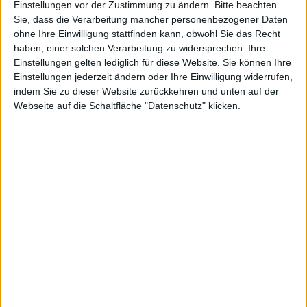
Einstellungen vor der Zustimmung zu ändern.
Bitte beachten
Sie, dass die Verarbeitung mancher personenbezogener Daten
ohne Ihre Einwilligung stattfinden kann, obwohl Sie das Recht
haben, einer solchen Verarbeitung zu widersprechen. Ihre
Einstellungen gelten lediglich für diese Website. Sie können Ihre
Hunted: Die Schmiede der Finsternis – Screenshot
Einstellungen jederzeit ändern oder Ihre Einwilligung widerrufen,
indem Sie zu dieser Website zurückkehren und unten auf der
Bethesda Softworks hat die offizielle Website zum
Webseite auf die Schaltfläche "Datenschutz" klicken.
Spiel „Hunted: Die Schmiede der Finsternis“ ins Netz
gestellt.
Unter der Adresse
www.huntedthegame.com
gibt es
ab sofort Infos zum Spiel „Hunted: Die Schmiede der
Finsternis“. Spieler finden unter der Adresse die die
neusten Screenshots und Neuigkeiten Koop-Action-
Game.
Das Spiel erscheint im ersten Quartal 2011 für XBox
360, PS3 und PC.