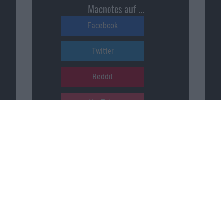
Macnotes auf …
Facebook
Twitter
Reddit
YouTube
Unser Podcast auf …
iTunes
Spotify
Google Podcasts