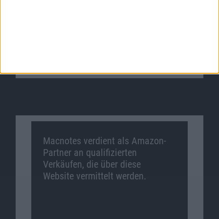
Videospiele jetzt günstig bei
Shop4de
.
Zum Angebot
Macnotes verdient als Amazon-
Partner an qualifizierten
Verkäufen, die über diese
Website vermittelt werden.