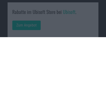
Rabatte im Ubisoft Store bei
Ubisoft
.
Zum Angebot
Videospiele jetzt günstig bei
Shop4de
.
Zum Angebot
Macnotes verdient als Amazon-
Partner an qualifizierten