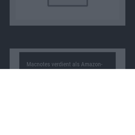
Macnotes verdient als Amazon-
Partner an qualifizierten
Verkäufen, die über diese
Website vermittelt werden.
Macnotes auf …
Facebook