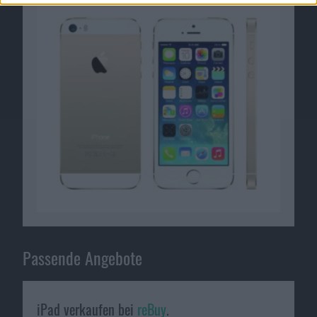
Passende Angebote
iPad verkaufen bei
reBuy
.