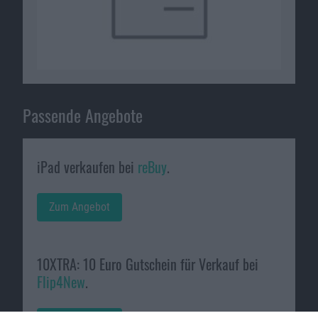
Passende Angebote
iPad verkaufen bei
reBuy
.
Zum Angebot
10XTRA: 10 Euro Gutschein für Verkauf bei
Flip4New
.