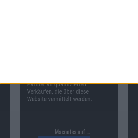
Macnotes verdient als Amazon-
Partner an qualifizierten
Verkäufen, die über diese
Website vermittelt werden.
Macnotes auf …