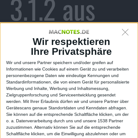
3.1.2 aus
Alexander Trust, den 4. Februar 2010
Wir respektieren
Ihre Privatsphäre
Wir und unsere Partner speichern und/oder greifen auf
Informationen wie Cookies auf einem Gerät zu und verarbeiten
personenbezogene Daten wie eindeutige Kennungen und
Standardinformationen, die von einem Gerät für personalisierte
Werbung und Inhalte, Werbung und Inhaltsmessung,
Zielgruppenforschung und Serviceentwicklung gesendet
werden.
Mit Ihrer Erlaubnis dürfen wir und unsere Partner über
Gerätescans genaue Standortdaten und Kenndaten abfragen.
Sie können auf die entsprechende Schaltfläche klicken, um der
iPhone 3Gs
o. a. Datenverarbeitung durch uns und unsere 1538 Partner
zuzustimmen. Alternativ können Sie auf die entsprechende
In den Morgenstunden entfernte
Apple
die digitale
Schaltfläche klicken, um die Einwilligung abzulehnen oder um
Signatur des
iPhone
OS 3.1.2 von den Update-Servern.