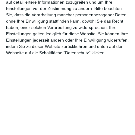
auf detailliertere Informationen zuzugreifen und um Ihre
Für Nutzer eines
iPhone
2G und 3G ist diese
Einstellungen vor der Zustimmung zu ändern.
Bitte beachten
Information weitgehend uninteressant. iPhone-3Gs-
Sie, dass die Verarbeitung mancher personenbezogener Daten
Nutzer haben somit aber keine Möglichkeit mehr ihr
ohne Ihre Einwilligung stattfinden kann, obwohl Sie das Recht
iPhone mit dem OS 3.1.2 wiederherzustellen.
haben, einer solchen Verarbeitung zu widersprechen. Ihre
Einstellungen gelten lediglich für diese Website. Sie können Ihre
Versucht man iPhone OS 3.1.2 auf dem
iPhone 3GS
Einstellungen jederzeit ändern oder Ihre Einwilligung widerrufen,
indem Sie zu dieser Website zurückkehren und unten auf der
wiederherzustellen, bricht
iTunes
den Restore ab. Nur
Webseite auf die Schaltfläche "Datenschutz" klicken.
noch das aktuelle iPhone OS 3.1.3 wird unterstützt.
Der einzige Ausweg ist, wie schon oft angeraten, eure
ECID über Cydia auf Sauriks Server zu speichern
. Habt
ihr dies im Vorfeld getan, ist selbst der Downgrade von
3.1.3 auf 3.1.2 möglich. Damit stellt ihr im Fall eines
unüberlegten Updates auf OS 3.1.3 die Möglichkeit
des Unlocks jedoch nicht wieder her, da das Baseband
nicht mit gedowngradet wird. Lediglich der Jailbreak
bleibt möglich bzw. wird wieder möglich. Das gilt auch
für den iPod touch 3G und den iPod touch 2G der
neueren Herstellungsreihen.