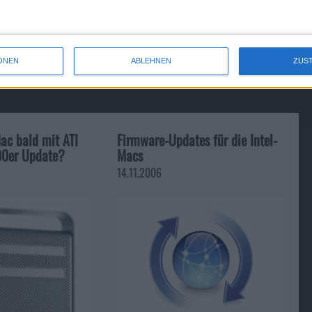
MAG - Massive Action Game im T…
ONEN
ABLEHNEN
ZUS
ac bald mit ATI
Firmware-Updates für die Intel-
0er Update?
Macs
14.11.2006