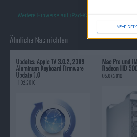
Weitere Hinweise auf iPad-Kame…
MEHR OPTI
Ähnliche Nachrichten
Updates: Apple TV 3.0.2, 2009
Mac Pro und iM
Aluminum Keyboard Firmware
Radeon HD 500
Update 1.0
05.07.2010
11.02.2010