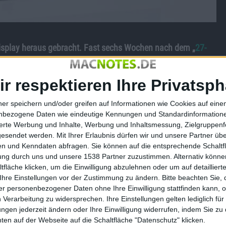
Display heraus gebracht. Fast sechs Wochen nach dem „
27-
neue Update auf die Probleme mit dem flackernden Displays
ir respektieren Ihre Privatsph
ie
Apple Supportseiten
erhältlich.
Apple
empfiehlt beim
ner speichern und/oder greifen auf Informationen wie Cookies auf ein
yboard, abzustecken
. Das Update ist 294 KB groß und setzt
nbezogene Daten wie eindeutige Kennungen und Standardinformatione
sierte Werbung und Inhalte, Werbung und Inhaltsmessung, Zielgruppen
tlichung des Updates bereits erstes negatives Feedback –
gesendet werden.
Mit Ihrer Erlaubnis dürfen wir und unsere Partner ü
n Erfolg zu bringen. Apple hat Fehler, wie einen schwarzen
n und Kenndaten abfragen. Sie können auf die entsprechende Schaltfl
tung durch uns und unsere 1538 Partner zuzustimmen. Alternativ können
n beschreiben und bittet Betroffene, sich mit AppleCare in
fläche klicken, um die Einwilligung abzulehnen oder um auf detailliert
Ihre Einstellungen vor der Zustimmung zu ändern.
Bitte beachten Sie, 
 haben, heißt es weiterhin, auf eine Lösung von Apple zu
r personenbezogener Daten ohne Ihre Einwilligung stattfinden kann, 
 Verarbeitung zu widersprechen. Ihre Einstellungen gelten lediglich für
ungen jederzeit ändern oder Ihre Einwilligung widerrufen, indem Sie zu
en auf der Webseite auf die Schaltfläche "Datenschutz" klicken.