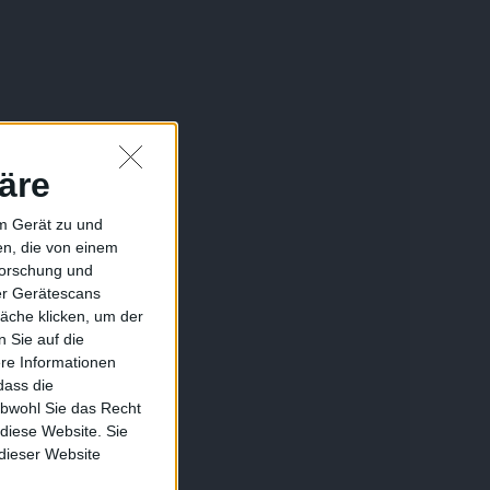
äre
em Gerät zu und
n, die von einem
forschung und
ber Gerätescans
äche klicken, um der
 Sie auf die
ere Informationen
dass die
obwohl Sie das Recht
 diese Website. Sie
 dieser Website