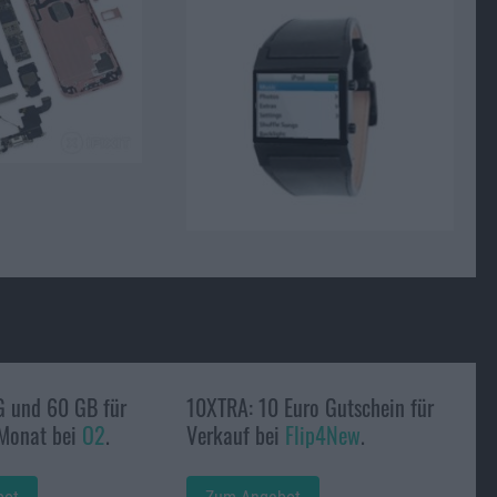
G und 60 GB für
10XTRA: 10 Euro Gutschein für
 Monat bei
O2
.
Verkauf bei
Flip4New
.