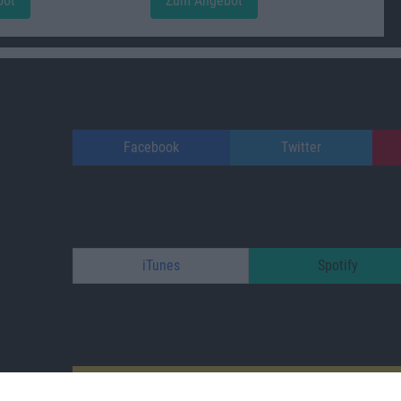
bot
Zum Angebot
Facebook
Twitter
iTunes
Spotify
patreon.com/s