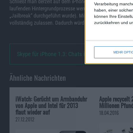
Schließt man derzeit auf dem iPhone oder iPod touch eine A
Verarbeitung manche
laufenden Hintergrundprozesse werden beendet (ausgenomm
haben, einer solchen
„Jailbreak“ durchgeführt wurde). Mit der Einführung von O
können Ihre Einstell
vollständig zulassen. Dadurch würden sich für Entwickler n
zurückkehren und unt
MEHR OPTI
Skype für iPhone 1.3: Chats i…
Ähnliche Nachrichten
iWatch: Gerücht um Armbanduhr
Apple recycelt
von Apple und Intel für 2013
Millionen Pfund
flaut wieder auf
18.04.2016
27.12.2012