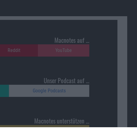
Macnotes auf …
Reddit
YouTube
Unser Podcast auf …
Google Podcasts
Macnotes unterstützen …
ajonara