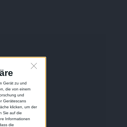
äre
em Gerät zu und
n, die von einem
forschung und
ber Gerätescans
äche klicken, um der
 Sie auf die
ere Informationen
dass die