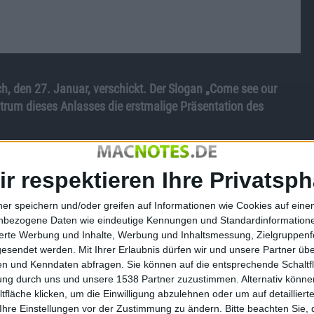
h, den 27. Januar, verschickt. Der Slogan „Come see our
entrum dieses Anlasses die erstmalige Präsentation des
ir respektieren Ihre Privatsph
tet, dass
Apple
erste Einblicke in die neue Version
iPhone
OS
ner speichern und/oder greifen auf Informationen wie Cookies auf ein
nbezogene Daten wie eindeutige Kennungen und Standardinformatione
 mit einem Betriebssystem ausgestattet würde, das OS X
sierte Werbung und Inhalte, Werbung und Inhaltsmessung, Zielgruppen
es
iPhone
OS erhält?
gesendet werden.
Mit Ihrer Erlaubnis dürfen wir und unsere Partner ü
n und Kenndaten abfragen. Sie können auf die entsprechende Schaltfl
nführung des Tablets mit neuen Funktionen ausgestattet
tung durch uns und unsere 1538 Partner zuzustimmen. Alternativ können
pplikationen. Diese wurden bisher von Apple nicht zugelassen,
fläche klicken, um die Einwilligung abzulehnen oder um auf detailliert
Ihre Einstellungen vor der Zustimmung zu ändern.
Bitte beachten Sie, 