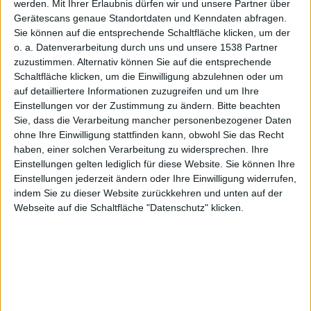
werden.
Mit Ihrer Erlaubnis dürfen wir und unsere Partner über
Gerätescans genaue Standortdaten und Kenndaten abfragen.
Sie können auf die entsprechende Schaltfläche klicken, um der
o. a. Datenverarbeitung durch uns und unsere 1538 Partner
zuzustimmen. Alternativ können Sie auf die entsprechende
Schaltfläche klicken, um die Einwilligung abzulehnen oder um
auf detailliertere Informationen zuzugreifen und um Ihre
Einstellungen vor der Zustimmung zu ändern.
Bitte beachten
Sie, dass die Verarbeitung mancher personenbezogener Daten
News
ohne Ihre Einwilligung stattfinden kann, obwohl Sie das Recht
haben, einer solchen Verarbeitung zu widersprechen. Ihre
Während die Gerüchteküche um die Spezifikationen
Einstellungen gelten lediglich für diese Website. Sie können Ihre
des Apple-Tablets weiter brodelt, scheinen sich die
Einstellungen jederzeit ändern oder Ihre Einwilligung widerrufen,
Hinweise zu verdichten, dass die Vorstellung noch
indem Sie zu dieser Website zurückkehren und unten auf der
Ende Januar ansteht. Die Auslieferung könnte sich
Webseite auf die Schaltfläche "Datenschutz" klicken.
allerdings bis März verzögern.
Nachdem die höchstwahrscheinlich gefälschen
Informationen über das
Betriebssystem
des „
iSlate
“
gestern für Aufsehen gesorgt hatten, ist heute sogar
von einer neuartigen Steuerung über 3D-Multitouch die