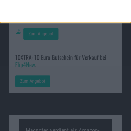
iPad Pro mit 5G und 60 GB für 49,99 Euro im
Monat bei
O2
.
Zum Angebot
10XTRA: 10 Euro Gutschein für Verkauf bei
Flip4New
.
Zum Angebot
Macnotes verdient als Amazon-