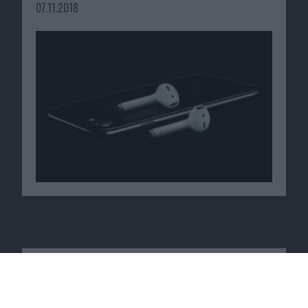
07.11.2018
Macnotes verdient als Amazon-
Partner an qualifizierten