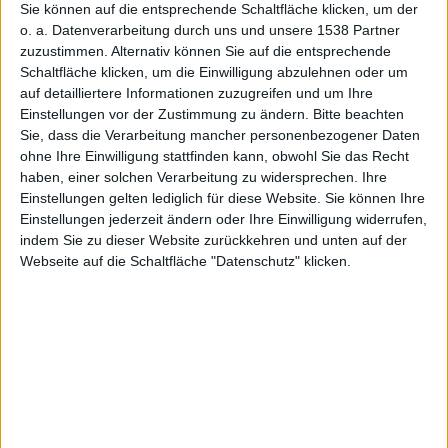
The mailing list and repository will
Festplattendienst
Sie können auf die entsprechende Schaltfläche klicken, um der
programm
also be removed shortly.“ (Das ZFS-
o. a. Datenverarbeitung durch uns und unsere 1538 Partner
zuzustimmen. Alternativ können Sie auf die entsprechende
Projekt wurde eingestellt. Die
Schaltfläche klicken, um die Einwilligung abzulehnen oder um
Mailing-Liste und das Repository werden in Kürze
auf detailliertere Informationen zuzugreifen und um Ihre
ebenfalls entfernt.)
Einstellungen vor der Zustimmung zu ändern.
Bitte beachten
Sie, dass die Verarbeitung mancher personenbezogener Daten
Mit diesen Worten hat
Apple
das Engagement, ZFS auf
ohne Ihre Einwilligung stattfinden kann, obwohl Sie das Recht
dem Mac zu integrieren, eine endgültige Absage
haben, einer solchen Verarbeitung zu widersprechen. Ihre
erteilt.
Einstellungen gelten lediglich für diese Website. Sie können Ihre
Einstellungen jederzeit ändern oder Ihre Einwilligung widerrufen,
ZFS wurde dabei bereits als vielversprechender
indem Sie zu dieser Website zurückkehren und unten auf der
Nachfolger des Dateisystems HFS+ auf der Mac-
Webseite auf die Schaltfläche "Datenschutz" klicken.
Plattform angesehen. Noch in den Developer-Builds
von Leopard tauchte ZFS als unterstütztes
Dateisystem auf, dann verschwand es wieder in der
Versenkung. Es war zwar möglich ZFS einzusetzen,
wurde aber nicht offiziell unterstützt.
Das Ende des Projekts scheint nun eine neue Ära
einzuläuten. Nach der Übernahme von Sun durch
Oracle schienen die nötigen Lizenz-Verhandlungen zu