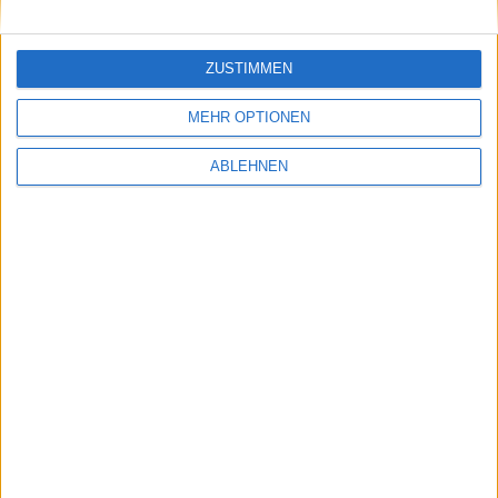
Ähnliche Nachrichten
ZUSTIMMEN
Notizen: günstiges iPhone zu Weihnachten und
mehr
MEHR OPTIONEN
20.07.2007
ABLEHNEN