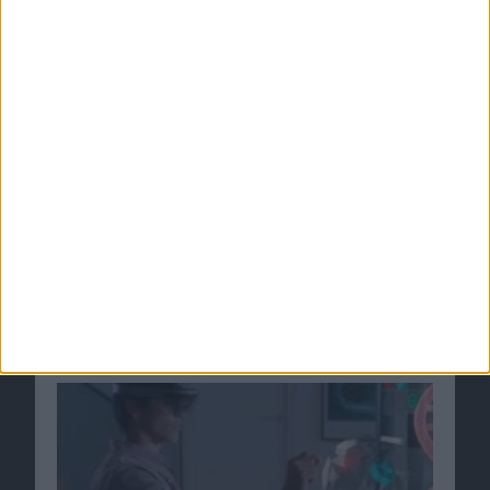
Apple wirbt HoloLens-Audio-Ingenieur ab
31.08.2015