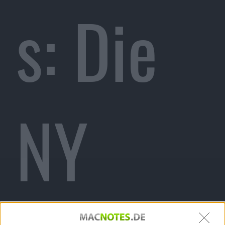
s: Die
NY