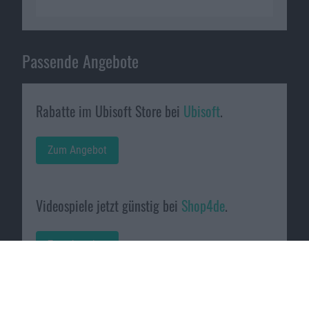
Passende Angebote
Rabatte im Ubisoft Store bei
Ubisoft
.
Zum Angebot
Videospiele jetzt günstig bei
Shop4de
.
Zum Angebot