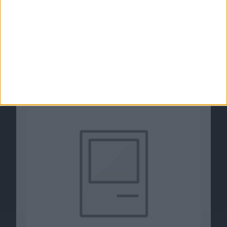
Memento Mori 2 – Erster Teaser-Trailer zum
Point-and-Click-Adventure
09.06.2011