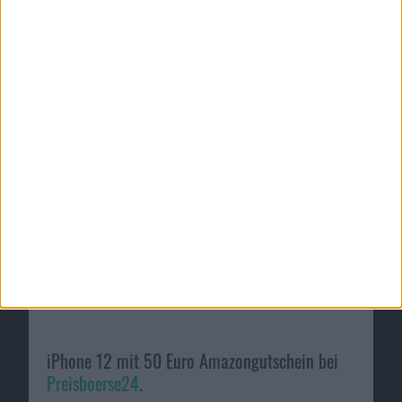
Passende Angebote
AirPods Pro für 1 Euro Zuzahlung und Amazon-
Gutschein bei
LogiTel
.
Zum Angebot
iPhone 12 mit 50 Euro Amazongutschein bei
Preisboerse24
.