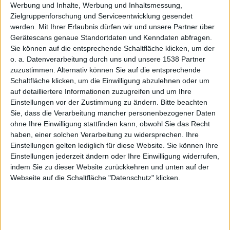
Werbung und Inhalte, Werbung und Inhaltsmessung,
Zielgruppenforschung und Serviceentwicklung gesendet
werden.
Mit Ihrer Erlaubnis dürfen wir und unsere Partner über
OS X 10.6 – Snow Leopard
Gerätescans genaue Standortdaten und Kenndaten abfragen.
Sie können auf die entsprechende Schaltfläche klicken, um der
„Square“: Kartenzahlung mit dem iPhone: Schluss mit
o. a. Datenverarbeitung durch uns und unsere 1538 Partner
den WinCE Terminals: In einem Store in New York ist
zuzustimmen. Alternativ können Sie auf die entsprechende
Schaltfläche klicken, um die Einwilligung abzulehnen oder um
ein Test mit einem Kartenleser-Dongle für das iPhone
auf detailliertere Informationen zuzugreifen und um Ihre
angelaufen, Codename „
Square
“. Der kleine
Einstellungen vor der Zustimmung zu ändern.
Bitte beachten
Kartenleser wird am Kopfhöreranschluss des iPhone
Sie, dass die Verarbeitung mancher personenbezogener Daten
angeschlossen, dort wird die Kreditkarte
ohne Ihre Einwilligung stattfinden kann, obwohl Sie das Recht
durchgezogen. Die Daten werden an ein spezielles App
haben, einer solchen Verarbeitung zu widersprechen. Ihre
Einstellungen gelten lediglich für diese Website. Sie können Ihre
weitergeleitet, das dann die Arbeit wie ein normales
Einstellungen jederzeit ändern oder Ihre Einwilligung widerrufen,
Terminal übernimmt. So zeigt sich auf dem iPhone ein
indem Sie zu dieser Website zurückkehren und unten auf der
Nummernfeld für die Geheimnummereingabe, die
Webseite auf die Schaltfläche "Datenschutz" klicken.
Daten werden anschließend weitergeleitet, die
Quittung kann per Mail an den Kunden versandt
werden. Angeblich wird auch Apple sein
Kartenterminalsystem bereits im September mit einem