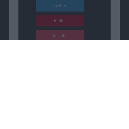
Twitter
Reddit
YouTube
Unser Podcast auf …
iTunes
Spotify
Google Podcasts