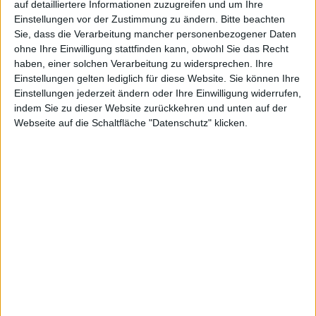
auf detailliertere Informationen zuzugreifen und um Ihre
Einstellungen vor der Zustimmung zu ändern.
Bitte beachten
Sie, dass die Verarbeitung mancher personenbezogener Daten
ohne Ihre Einwilligung stattfinden kann, obwohl Sie das Recht
haben, einer solchen Verarbeitung zu widersprechen. Ihre
Einstellungen gelten lediglich für diese Website. Sie können Ihre
Einstellungen jederzeit ändern oder Ihre Einwilligung widerrufen,
indem Sie zu dieser Website zurückkehren und unten auf der
iPhone 3GS schwarz (Vorderseite), Bild: Macnotes
Webseite auf die Schaltfläche "Datenschutz" klicken.
Das iPhone kommt nach China, aber ohne Wi-Fi.
Nachdem das erste Testgerät bereits beim
chinesischen Technologie-Ministerium
angekommen
ist
, ist beim chinesischen Hersteller Foxconn die
Produktion bereits angelaufen.
Das in der Herstellung befindliche iPhone hat offenbar
kein Wi-Fi-Modul
. Im Gegensatz zum iPhone im
mittleren Osten, wo die GPS-Funktion des Handys
softwareseitig abgeschaltet wurde, wird es in China
also nicht möglich sein, die Funktion einfach