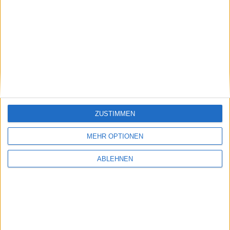
Gerücht: Apple arbeitet an kleinerem Dock-
Connector für iOS-Geräte
24.02.2012
ZUSTIMMEN
MEHR OPTIONEN
ABLEHNEN
Wall Street Journal: Apple bringt dieses Jahr