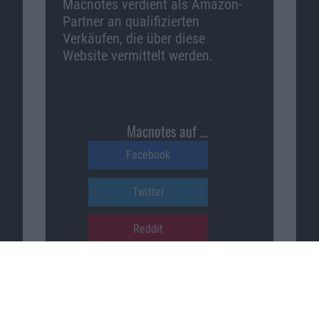
Macnotes verdient als Amazon-
Partner an qualifizierten
Verkäufen, die über diese
Website vermittelt werden.
Macnotes auf …
Facebook
Twitter
Reddit
YouTube