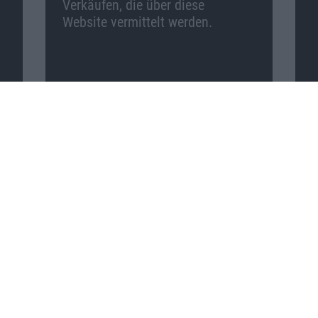
Verkäufen, die über diese
Website vermittelt werden.
Macnotes auf …
Facebook
Twitter
Reddit
YouTube
Unser Podcast auf …