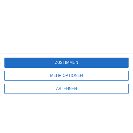
20.01.2011
ZUSTIMMEN
MEHR OPTIONEN
ABLEHNEN
Jailbreak-Demos, Ordnerbenachrichtigung, und
tschüss Google: iPhoneOS 4.0 Roundup
12.04.2010