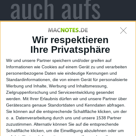
auch aufs
iPhone
Wir respektieren
Ihre Privatsphäre
Wir und unsere Partner speichern und/oder greifen auf
Alexander Trust, den 8. Juni 2009
Informationen wie Cookies auf einem Gerät zu und verarbeiten
personenbezogene Daten wie eindeutige Kennungen und
Der Videospielentwickler Atlus aus
Standardinformationen, die von einem Gerät für personalisierte
den USA wird noch in diesem
Werbung und Inhalte, Werbung und Inhaltsmessung,
Monat sein neues Puzzlespiel
Zielgruppenforschung und Serviceentwicklung gesendet
Droplitz vorstellen. Neben dem PC,
werden.
Mit Ihrer Erlaubnis dürfen wir und unsere Partner über
wird es auch über XBox Live und
Gerätescans genaue Standortdaten und Kenndaten abfragen.
Sie können auf die entsprechende Schaltfläche klicken, um der
PSN vertrieben werden. Allen
o. a. Datenverarbeitung durch uns und unsere 1538 Partner
iPhone-Besitzern zur Freude aber
Droplitz,
zuzustimmen. Alternativ können Sie auf die entsprechende
ebenfalls über den
App Store
.
Screenshot
Schaltfläche klicken, um die Einwilligung abzulehnen oder um