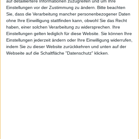
auf detailliertere Informationen zuzugreifen und um Ihre
Es handelt sich weniger um ein 3-in-
Einstellungen vor der Zustimmung zu ändern.
Bitte beachten
einer-Reihe-Puzzle, sondern mehr um eine
Sie, dass die Verarbeitung mancher personenbezogener Daten
Abwandlung des Spielprinzips von Pipedreams oder
ohne Ihre Einwilligung stattfinden kann, obwohl Sie das Recht
Pipes. Ein genaues Veröffentlichungsdatum hat Atlus
haben, einer solchen Verarbeitung zu widersprechen. Ihre
noch nicht angekündigt.
Einstellungen gelten lediglich für diese Website. Sie können Ihre
Einstellungen jederzeit ändern oder Ihre Einwilligung widerrufen,
Vier Spielmodi
indem Sie zu dieser Website zurückkehren und unten auf der
Webseite auf die Schaltfläche "Datenschutz" klicken.
Der Titel wird 4 verschiedene Spielmodi umfassen
(Classic, Zendurance, Power Up, und Infection). Man
wird zum Teil möglichst viele Punkte in einer
vorgegebenen Zeit sammeln können oder mithilfe von
Bomben den Weg freisprengen müssen, damit
besonders viele Droplitz ihren Weg ins Ziel finden und
nicht unterwegs verschütt gehen. Grundsätzlich
jedoch muss man Spielsteine auf einem Spielfeld
rotieren lassen. Man muss sie so anordnen, dass die
Droplitz von A nach B fließen können. Das hört sich
zunächst sehr bescheiden an, aber mit den diversen