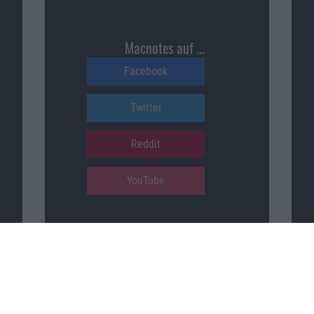
Macnotes auf …
Facebook
Twitter
Reddit
YouTube
Unser Podcast auf …
iTunes
Spotify