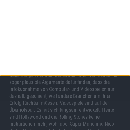
So wichtig war mir das alles, dass ich schon nicht
mehr weiß, wieviele Menschen eigentlich genau
gestorben sind. So wichtig war es aber wahrscheinlich
ziemlich vielen. Nur, dass eben Bundespräsident Horst
Köhler in einer Rede, die seinerzeit stattfand, ja den
Volksversteher mimen musste. Er gab zu Protokoll,
dass die Stimme aus dem Volk es sich nicht nehmen
lasse, die Kondolenz für alle Angehörigen
auszusprechen. “Ganz Deutschland trauert mit Ihnen”
oder so ähnlich hatte er es formuliert.
Böse Zungen könnten behaupten, und wahrscheinlich
sogar plausible Argumente dafür finden, dass die
Infokusnahme von Computer- und Videospielen nur
deshalb geschieht, weil andere Branchen um ihren
Erfolg fürchten müssen. Videospiele sind auf der
Überholspur. Es hat sich langsam entwickelt. Heute
sind Hollywood und die Rolling Stones keine
Institutionen mehr, wohl aber Super Mario und Nico