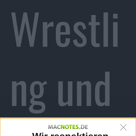
Wrestli
ng und