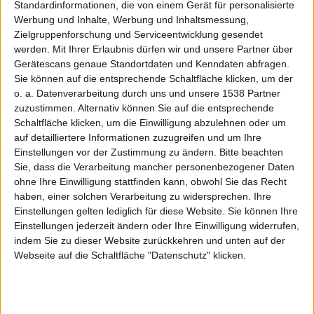
und iPod
Standardinformationen, die von einem Gerät für personalisierte
Werbung und Inhalte, Werbung und Inhaltsmessung,
Zielgruppenforschung und Serviceentwicklung gesendet
werden.
Mit Ihrer Erlaubnis dürfen wir und unsere Partner über
Gerätescans genaue Standortdaten und Kenndaten abfragen.
Sie können auf die entsprechende Schaltfläche klicken, um der
o. a. Datenverarbeitung durch uns und unsere 1538 Partner
zuzustimmen. Alternativ können Sie auf die entsprechende
touch
Schaltfläche klicken, um die Einwilligung abzulehnen oder um
auf detailliertere Informationen zuzugreifen und um Ihre
Einstellungen vor der Zustimmung zu ändern.
Bitte beachten
Sie, dass die Verarbeitung mancher personenbezogener Daten
ohne Ihre Einwilligung stattfinden kann, obwohl Sie das Recht
haben, einer solchen Verarbeitung zu widersprechen. Ihre
Einstellungen gelten lediglich für diese Website. Sie können Ihre
Einstellungen jederzeit ändern oder Ihre Einwilligung widerrufen,
kg, den 27. Februar 2009
indem Sie zu dieser Website zurückkehren und unten auf der
Gestern bin ich dank einer
Webseite auf die Schaltfläche "Datenschutz" klicken.
Twitternachricht von iFranz auf die
kostenlose App Stanza für
iPhone
und iPod touch gestoßen, mit der