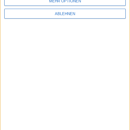
MEHR OPTIONEN
Ähnliche Nachrichten
ABLEHNEN
E-Books bei Amazon und Apple: Anhörung
aufgrund Verdachts der Preisabsprache
03.08.2010