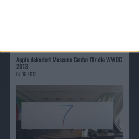
Kurz und knapp #33: FM 10 und …
Ähnliche Nachrichten
Apple dekoriert Moscone Center für die WWDC
2013
07.06.2013