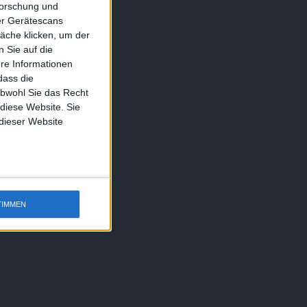
forschung und
ber Gerätescans
äche klicken, um der
 Sie auf die
ere Informationen
dass die
obwohl Sie das Recht
 diese Website. Sie
 dieser Website
TIMMEN