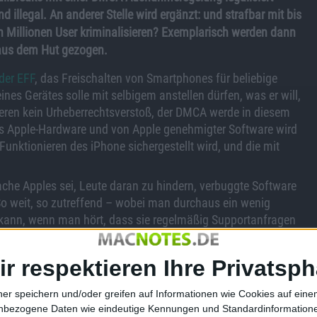
 illegal. An anderer Stelle wird ergänzt: und strafbar mit bis
lich Millionen User kriminalisieren? Exemplarisch werden dann
 aus dem Hut gezogen.
der EFF
, das Freischalten von Smartphones für beliebige
ines Gerätes solle mit selbigem anstellen dürfen, was er will,
ren kein Urheberrechtsverstoß, der DMCA werde in diesem
us Apple-Hardware und von Apple genehmigter Software wird
Funktionieren des iPhone sichergestellt wird, und die mit
Sache Apples sei, Leute daran zu hindern, verbuggte Software
So weit, so zutreffend – wobei man durchaus ein wenig
 kann, wenn man hört, dass sie regelmäßig Supportanfragen
l werden Abstürze auf gejailbreakten iPhones gemeldet, wie
stürze von Usern von 10.000 gejailbreakten iPhones“ gemeldet
ir respektieren Ihre Privatsph
chts dessen, dass die Fehlermeldungen der iPhones „en
sollte ein automatisiertes Handling und entsprechende
ner speichern und/oder greifen auf Informationen wie Cookies auf ein
 es Computer.
nbezogene Daten wie eindeutige Kennungen und Standardinformatione