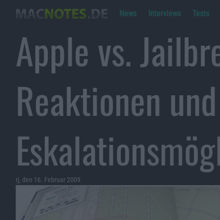
News
Interviews
Tests
Apple vs. Jailbr
Reaktionen und
Eskalationsmög
rj, den 16. Februar 2009