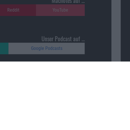
Macnotes auf …
Reddit
YouTube
Unser Podcast auf …
Google Podcasts
Macnotes unterstützen …
ajonara
Nach oben