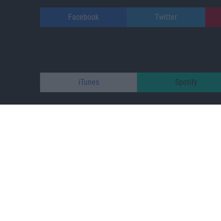
Facebook
Twitter
iTunes
Spotify
patreon.com/s
Impressum
/
Datenschutz