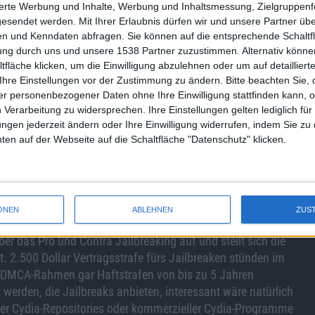
sierte Werbung und Inhalte, Werbung und Inhaltsmessung, Zielgruppen
gen und damit Apples Kosten erhöhen, wenn die EFF-
gesendet werden.
Mit Ihrer Erlaubnis dürfen wir und unsere Partner ü
und, aber kein Hindernis – denn in der Tat sollten sich
n und Kenndaten abfragen. Sie können auf die entsprechende Schaltfl
lbreakbedingte Probleme anzugehen. Es sollte auch durchaus
tung durch uns und unsere 1538 Partner zuzustimmen. Alternativ können
ashmeldungen vom Support auszuschließen – dass nach der
fläche klicken, um die Einwilligung abzulehnen oder um auf detailliert
are kein Support mehr für dieselbe geleistet werden kann,
Ihre Einstellungen vor der Zustimmung zu ändern.
Bitte beachten Sie, 
r personenbezogener Daten ohne Ihre Einwilligung stattfinden kann, 
 Verarbeitung zu widersprechen. Ihre Einstellungen gelten lediglich für
e nach der Durchsetzung der entsprechenden Sanktionen,
ungen jederzeit ändern oder Ihre Einwilligung widerrufen, indem Sie zu
l wäre. Über das (US-)Vertragsrecht stehe es Apple durchaus
en auf der Webseite auf die Schaltfläche "Datenschutz" klicken.
sagen. Bei Zuwiderhandlungen sei Apple nur auch gezwungen,
hende Schädigungen nachzuweisen. Eine spannende These,
lle beginnt es, interessant zu werden – droht Apple, dass
nd gelten, wenn sie vorgeschrieben, aber bei
ONEN
ABLEHNEN
ZUS
r das Pro und Contra Jailbreaking auf und stellt sich die
. 2.500 Dollar Vertragsstrafe fürs Jailbreaken stünden im
 DMCA-Rahmen gar Haftstrafen von bis zu 5 Jahren
 werden, die Jailbreaks anbieten, interessant wäre natürlich
, der Cydia-Repositories oder kommerzieller Cydia-Programme