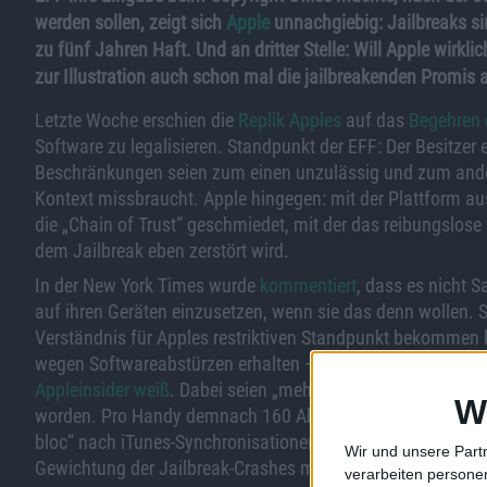
werden sollen, zeigt sich
Apple
unnachgiebig: Jailbreaks sind
zu fünf Jahren Haft. Und an dritter Stelle: Will Apple wirk
zur Illustration auch schon mal die jailbreakenden Promis
Letzte Woche erschien die
Replik Apples
auf das
Begehren 
Software zu legalisieren. Standpunkt der EFF: Der Besitzer e
Beschränkungen seien zum einen unzulässig und zum ande
Kontext missbraucht. Apple hingegen: mit der Plattform a
die „Chain of Trust“ geschmiedet, mit der das reibungslose 
dem Jailbreak eben zerstört wird.
In der New York Times wurde
kommentiert
, dass es nicht 
auf ihren Geräten einzusetzen, wenn sie das denn wollen. 
Verständnis für Apples restriktiven Standpunkt bekommen
wegen Softwareabstürzen erhalten – in siebenstelliger Zah
Appleinsider weiß
. Dabei seien „mehr als 1,6 Millionen Ab
W
worden. Pro Handy demnach 160 Absturzmeldungen? Angesi
bloc“ nach iTunes-Synchronisationen bei Apple auflaufen, 
Wir und unsere Part
Gewichtung der Jailbreak-Crashes möglich sein. Dafür gibt
verarbeiten persone