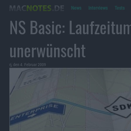
News
Interviews
Tests
NS Basic: Laufzeitu
unerwünscht
rj, den 4. Februar 2009