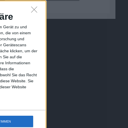
äre
em Gerät zu und
n, die von einem
forschung und
ber Gerätescans
äche klicken, um der
 Sie auf die
ere Informationen
dass die
obwohl Sie das Recht
 diese Website. Sie
 dieser Website
TIMMEN