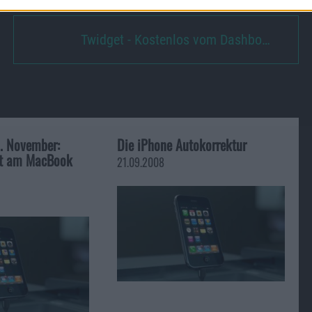
Twidget - Kostenlos vom Dashbo…
. November:
Die iPhone Autokorrektur
ht am MacBook
21.09.2008