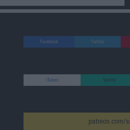
Facebook
Twitter
iTunes
Spotify
patreon.com/s