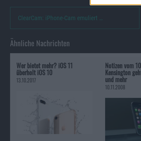
ClearCam: iPhone-Cam emuliert …
Ähnliche Nachrichten
Wer bietet mehr? iOS 11
Notizen vom 10
überholt iOS 10
Kensington ge
und mehr
13.10.2017
10.11.2008