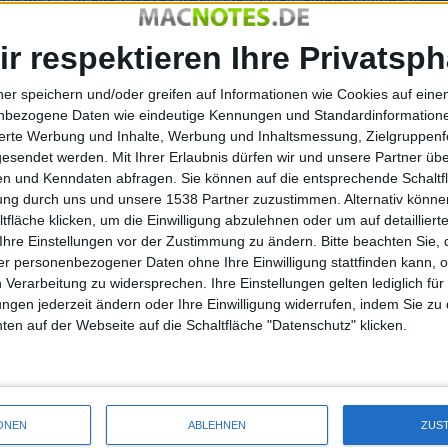
bar sind. Die Plattform läuft auch auf dem iPhone
ere Plattformen mitentwickelt werden.
ir respektieren Ihre Privatsph
t Henne großes Potential und verweist beispielsweise auf
ner speichern und/oder greifen auf Informationen wie Cookies auf ein
iner einfachen Umgebung coden und intensiv nutzen. Auf einen
nbezogene Daten wie eindeutige Kennungen und Standardinformatione
benbei-Appcoder. 20.000 Entwickler nutzen seine Umgebung,
sierte Werbung und Inhalte, Werbung und Inhaltsmessung, Zielgruppen
aus dieser Ecke keine nutzbaren Anwendungen kommen könne.
gesendet werden.
Mit Ihrer Erlaubnis dürfen wir und unsere Partner ü
zeitumgebungen, die auch Java und Flash bislang vom iPhone
n und Kenndaten abfragen. Sie können auf die entsprechende Schaltfl
tung durch uns und unsere 1538 Partner zuzustimmen. Alternativ können
ommuniziert und im
Fall von Flash
gar ein Türchen
fläche klicken, um die Einwilligung abzulehnen oder um auf detailliert
reundlichen Programmierplattform auf leicht verlorenem
Ihre Einstellungen vor der Zustimmung zu ändern.
Bitte beachten Sie, 
IDE fürs iPhone mit sich bringen könne, wurde Henne
r personenbezogener Daten ohne Ihre Einwilligung stattfinden kann, 
 Verarbeitung zu widersprechen. Ihre Einstellungen gelten lediglich für
ungen jederzeit ändern oder Ihre Einwilligung widerrufen, indem Sie zu
en auf der Webseite auf die Schaltfläche "Datenschutz" klicken.
en bisher strikt einseitiger Art: wir
will.“
ONEN
ABLEHNEN
ZUS