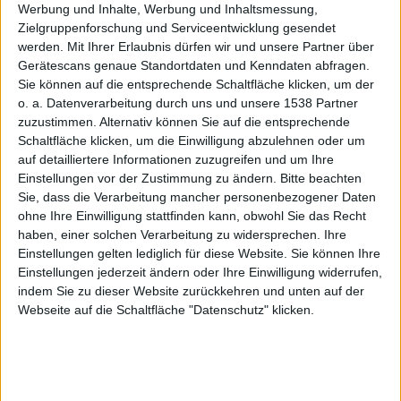
Pro
Werbung und Inhalte, Werbung und Inhaltsmessung,
Zielgruppenforschung und Serviceentwicklung gesendet
werden.
Mit Ihrer Erlaubnis dürfen wir und unsere Partner über
Gerätescans genaue Standortdaten und Kenndaten abfragen.
Sie können auf die entsprechende Schaltfläche klicken, um der
o. a. Datenverarbeitung durch uns und unsere 1538 Partner
Redaktion Macnotes, den 8. Januar 2009
zuzustimmen. Alternativ können Sie auf die entsprechende
Schaltfläche klicken, um die Einwilligung abzulehnen oder um
auf detailliertere Informationen zuzugreifen und um Ihre
Einstellungen vor der Zustimmung zu ändern.
Bitte beachten
Sie, dass die Verarbeitung mancher personenbezogener Daten
ohne Ihre Einwilligung stattfinden kann, obwohl Sie das Recht
haben, einer solchen Verarbeitung zu widersprechen. Ihre
Einstellungen gelten lediglich für diese Website. Sie können Ihre
Einstellungen jederzeit ändern oder Ihre Einwilligung widerrufen,
indem Sie zu dieser Website zurückkehren und unten auf der
Webseite auf die Schaltfläche "Datenschutz" klicken.
TechRestore tauscht MacBook-Pro-Displays, Bild: Macnotes