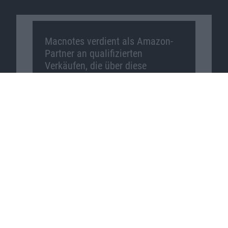
Macnotes verdient als Amazon-
Partner an qualifizierten
Verkäufen, die über diese
Website vermittelt werden.
Macnotes auf …
Facebook
Twitter
Reddit