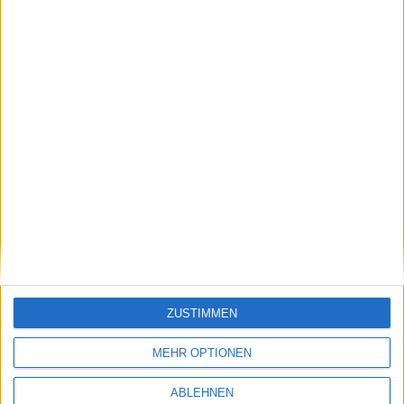
MacBook Pro: Die Klinke wird beschnitten
03.11.2016
ZUSTIMMEN
MEHR OPTIONEN
ABLEHNEN