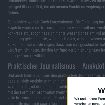
praktischen Journalismus erst letztes Jahr. In der Zeit daz
geärgert über die Zeit, die ich meines Erachtens verplemper
haben.
Zeitpioniere war als Buch konzeptioniert. Die Einleitung 
Kapiteln wurden die Informationen nur wiederholt und wiede
konkretisiert, jedoch hat sich nichts Wesentliches am Pol 
Einleitung gelesen hatte, wusste ich alles, was ich wissen
zu können. Ich würde sagen, dass man das geschickter hät
veröffentlicht hätte, der den Umfang der Einleitung hätte h
richtige Form gewählt hat.
Praktischer Journalismus – Anekdo
Und auch beim Buch über den praktischen Journalismus lese
dass zu viele Anekdoten mich nicht unterhalten, sondern la
werden sollte, ist durchaus betrachtenswert. Doch hätten b
W
mit der Form der Informationsvermittlung auseinander zu s
viele Informationen, eigentlich viel zu viele. Man vergiss
Wir und unsere Part
das hätte man sich sparen können. Verschiedene Presseor
verarbeiten persone