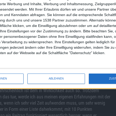
sierte Werbung und Inhalte, Werbung und Inhaltsmessung, Zielgruppen
Information darüber zusammen fassen. Stattdessen schreibt
gesendet werden.
Mit Ihrer Erlaubnis dürfen wir und unsere Partner ü
e Geschichte lesen soll aber wie Kaugummi zieht. Immer
n und Kenndaten abfragen. Sie können auf die entsprechende Schaltfl
mt.
tung durch uns und unsere 1538 Partner zuzustimmen. Alternativ können
riert mich, dass kaum jemand sich im Vorfeld Gedanken
fläche klicken, um die Einwilligung abzulehnen oder um auf detailliert
nliegen hat. Hätte von La Roche eine Art Reportage oder
Ihre Einstellungen vor der Zustimmung zu ändern.
Bitte beachten Sie, 
r personenbezogener Daten ohne Ihre Einwilligung stattfinden kann, 
ekdoten aus Verlagshäusern und Zeitungsredaktionen gewesen.
 Verarbeitung zu widersprechen. Ihre Einstellungen gelten lediglich für
 Bücher die wenig Sprache verwenden, müssen nicht
ungen jederzeit ändern oder Ihre Einwilligung widerrufen, indem Sie zu
ausschweifend wird, verfehlt sie meiner Meinung nach ihren
en auf der Webseite auf die Schaltfläche "Datenschutz" klicken.
andere Weise, dann kann ich vielleicht Beispiele zur Hand
ONEN
ABLEHNEN
ZUS
f los. Demnach müsste mein Schwerpunkt eher auf der
ahrscheinlich ist dem in Wirklichkeit auch so. Trotzdem
h das tue, werde ich aus meinen eigenen Erfahrungen mit der
 es, wenn ich sehr viel Zeit aufwenden muss, um sehr wenig
der in Form einer Liste daherkommt, mit 10 Punkten
 ein Beitrag funktioniert wesentlich besser, wenn er