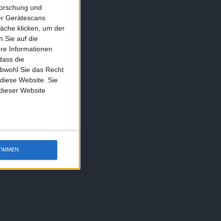
forschung und
ber Gerätescans
äche klicken, um der
 Sie auf die
ere Informationen
dass die
obwohl Sie das Recht
 diese Website. Sie
 dieser Website
TIMMEN