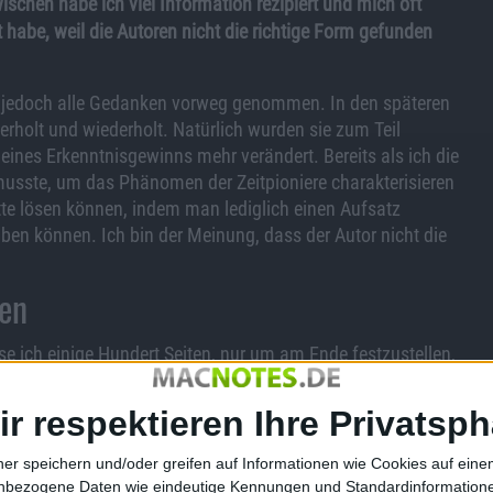
wischen habe ich viel Information rezipiert und mich oft
t habe, weil die Autoren nicht die richtige Form gefunden
hat jedoch alle Gedanken vorweg genommen. In den späteren
rholt und wiederholt. Natürlich wurden sie zum Teil
meines Erkenntnisgewinns mehr verändert. Bereits als ich die
 musste, um das Phänomen der Zeitpioniere charakterisieren
te lösen können, indem man lediglich einen Aufsatz
aben können. Ich bin der Meinung, dass der Autor nicht die
ten
 ich einige Hundert Seiten, nur um am Ende festzustellen,
ngweilen. Die Information, die in beiden Büchern vermittelt
eide Autoren gut daran getan, sich vor der Veröffentlichung
ir respektieren Ihre Privatsph
etzen. Die Einführung in den praktischen Journalismus bietet
t eine Menge, ehe man mit dem Lesen durch ist. Doch gerade
ner speichern und/oder greifen auf Informationen wie Cookies auf ein
gane hätte man in Form von informativen Kapiteln abhandeln
nbezogene Daten wie eindeutige Kennungen und Standardinformatione