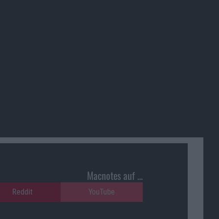
Macnotes auf …
Reddit
YouTube