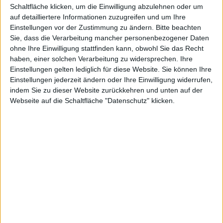
Schaltfläche klicken, um die Einwilligung abzulehnen oder um
auf detailliertere Informationen zuzugreifen und um Ihre
Einstellungen vor der Zustimmung zu ändern.
Bitte beachten
plus
Sie, dass die Verarbeitung mancher personenbezogener Daten
ohne Ihre Einwilligung stattfinden kann, obwohl Sie das Recht
haben, einer solchen Verarbeitung zu widersprechen. Ihre
Einstellungen gelten lediglich für diese Website. Sie können Ihre
Einstellungen jederzeit ändern oder Ihre Einwilligung widerrufen,
indem Sie zu dieser Website zurückkehren und unten auf der
Reader
Webseite auf die Schaltfläche "Datenschutz" klicken.
rj, den 27. Oktober 2008
Während sich die Branche noch
nicht ganz klar ist, wie der
elektronische Buchersatz der
Zukunft aussehen soll, schafft der