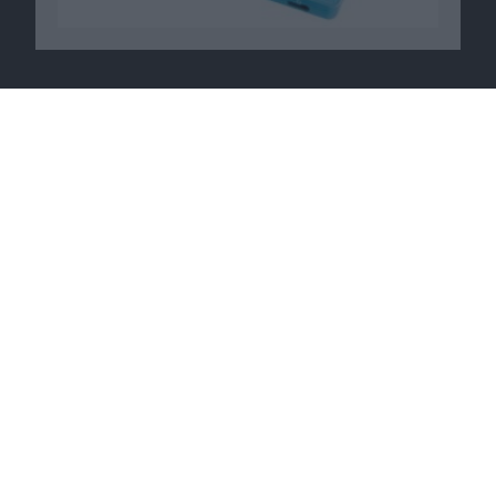
Macnotes verdient als Amazon-
Partner an qualifizierten
Verkäufen, die über diese
Website vermittelt werden.
Macnotes auf …
Facebook
Twitter