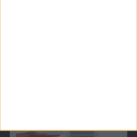
Amazon und Macmillan: iPad-iBooks als Grund
für höhere E-Book-Preise im Kindle Store
08.02.2010