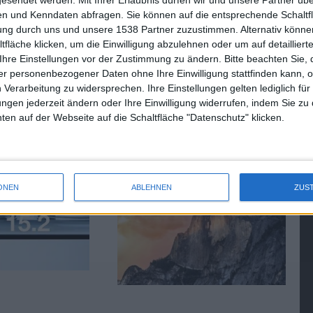
gesendet werden.
Mit Ihrer Erlaubnis dürfen wir und unsere Partner ü
Futter für Fans von Sins of a…
n und Kenndaten abfragen. Sie können auf die entsprechende Schaltfl
tung durch uns und unsere 1538 Partner zuzustimmen. Alternativ können
fläche klicken, um die Einwilligung abzulehnen oder um auf detailliert
Ihre Einstellungen vor der Zustimmung zu ändern.
Bitte beachten Sie, 
r personenbezogener Daten ohne Ihre Einwilligung stattfinden kann, 
 Verarbeitung zu widersprechen. Ihre Einstellungen gelten lediglich für
ungen jederzeit ändern oder Ihre Einwilligung widerrufen, indem Sie zu
PadOS 15.2 Beta
OS X 10.10.2 Beta 6
en auf der Webseite auf die Schaltfläche "Datenschutz" klicken.
öffentlicht
veröffentlicht, mit Fix für
Spotlight-Sicherheitslücke
22.01.2015
ONEN
ABLEHNEN
ZUS