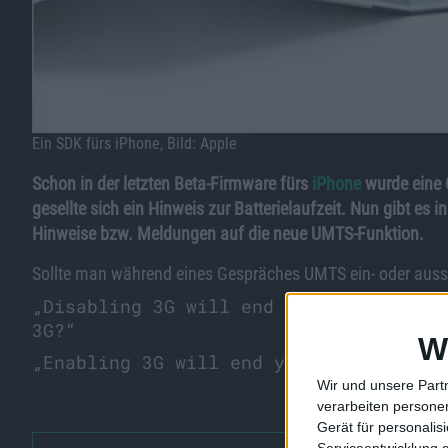
Ein SDK fürs iPhone, Bild: Apple
Schon in der letzten Beta-Firmware fürs
iPhone
wurde eine 
gesellte sich ein Hinweis zur Batterielaufzeit. Nun gibt es
Hinweise bzw. Meldungen auf die neue UMTS-Funktion.
Sollte man während eines Gespräches UMTS ein- oder aussc
„Disabling 3G will end your phone cal
3G?“
W
„Enabling 3G will end your phone call
Wir und unsere Part
verarbeiten persone
Gerät für personali