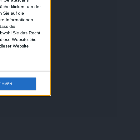
ber Gerätescans
äche klicken, um der
 Sie auf die
ere Informationen
dass die
obwohl Sie das Recht
 diese Website. Sie
 dieser Website
TIMMEN