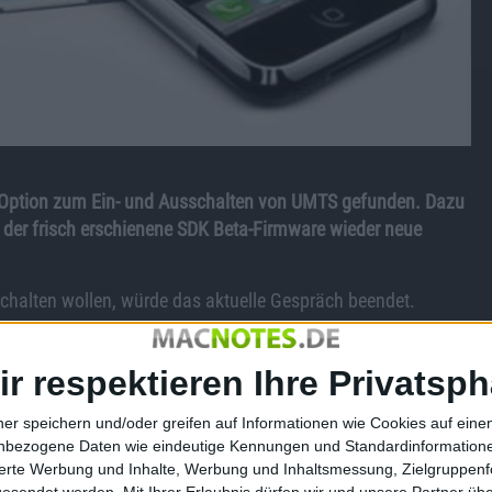
Option zum Ein- und Ausschalten von UMTS gefunden. Dazu
 in der frisch erschienene SDK Beta-Firmware wieder neue
halten wollen, würde das aktuelle Gespräch beendet.
l. Are you sure you want to disable
ir respektieren Ihre Privatsph
. Are you sure you want to enable 3G?“
ner speichern und/oder greifen auf Informationen wie Cookies auf ein
nbezogene Daten wie eindeutige Kennungen und Standardinformatione
sierte Werbung und Inhalte, Werbung und Inhaltsmessung, Zielgruppen