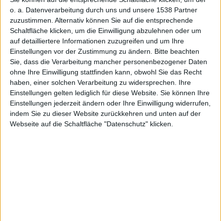
Motorola, und einen wichtigen Hinweis liefert dieser
o. a. Datenverarbeitung durch uns und unsere 1538 Partner
beschenkte Blogger
Cem Basman
von Sprechblase
zuzustimmen. Alternativ können Sie auf die entsprechende
Schaltfläche klicken, um die Einwilligung abzulehnen oder um
(Nr. 84) . Er schreibt, dass das Mobiltelefon auf die
auf detailliertere Informationen zuzugreifen und um Ihre
grundlegende Funktionalität von SMS-Schreiben und
Einstellungen vor der Zustimmung zu ändern.
Bitte beachten
Telefonieren beschränkt sei, und man deswegen auch
Sie, dass die Verarbeitung mancher personenbezogener Daten
beizeiten von einem Seniorenhandy schrieb.
ohne Ihre Einwilligung stattfinden kann, obwohl Sie das Recht
Pakete verschickt
haben, einer solchen Verarbeitung zu widersprechen. Ihre
Einstellungen gelten lediglich für diese Website. Sie können Ihre
Einstellungen jederzeit ändern oder Ihre Einwilligung widerrufen,
Auch bei
Nr. 81
kam das Päckchen an, und wie bei
indem Sie zu dieser Website zurückkehren und unten auf der
vielen anderen wurde ein nicht unwichtiger Zettel
Webseite auf die Schaltfläche "Datenschutz" klicken.
fotografiert und abgelichtet. Ein blaues Viereck und
eine Sprechblase. Lasst mich einen Propheten sein,
nur ein Mal im Leben.
Wir wissen ja, dass die
Samwers mit Facebook für Deutschland kooperieren,
und wir wissen auch, dass Facebook mittlerweile
einen integrierten Chat hat. Ich bin der Auffassung,
und natürlich kann ich mächtig daneben liegen, dass
wir es hier mit einer viralen Marketing-Aktion für