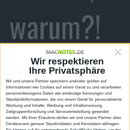
warum?!
Alexander Trust, den 23. April 2008
Eine virale Marketingaktion wird
Wir respektieren
sich bald in Luft auflösen. Ich bin
Ihre Privatsphäre
dafür, wir spekulieren ein Mal,
worum es sich handelt. Bislang, so
Wir und unsere Partner speichern und/oder greifen auf
Informationen wie Cookies auf einem Gerät zu und verarbeiten
schreiben zumindest die
Kommentar
personenbezogene Daten wie eindeutige Kennungen und
allermeisten Blogger, wüssten sie
Standardinformationen, die von einem Gerät für personalisierte
alle nicht, worum es bei der Aktion geht.
Werbung und Inhalte, Werbung und Inhaltsmessung,
Zielgruppenforschung und Serviceentwicklung gesendet
Nachdem sie alle ein
Paket
(Nr. 57)
bekommen
(Nr.
werden.
Mit Ihrer Erlaubnis dürfen wir und unsere Partner über
??)
haben
(Nr. ??), mit einem Mobiltelefon, einer
Gerätescans genaue Standortdaten und Kenndaten abfragen.
Zahnbürste und einem Rasierer. Das Handy ist von
Sie können auf die entsprechende Schaltfläche klicken, um der