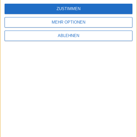
ZUSTIMMEN
MEHR OPTIONEN
ABLEHNEN
Verlässt Marketingchefin Apple?, Preissturz bei
Rolando, Playmobil iStore & Updates: Notizen
vom 2.4
02.04.2011