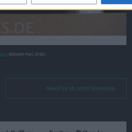
laden
(800x600 Pixel, 34 kB).
NewsFire ab sofort kostenlos