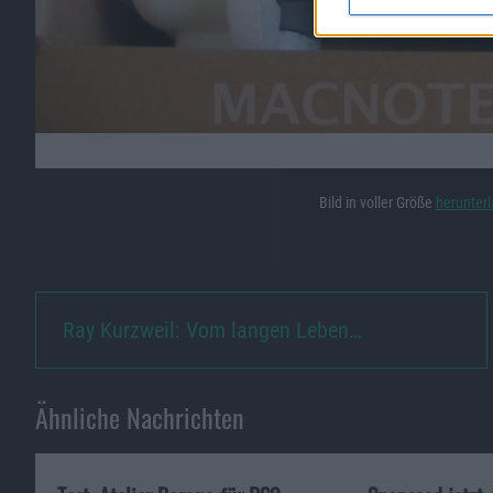
Bild in voller Größe
herunter
Ray Kurzweil: Vom langen Leben…
Ähnliche Nachrichten