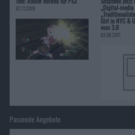
Test: Atelier Rorona für PS3
Snapseed jetzt 
„Digital-media 
02.11.2010
„Traditionalist
Girl in NYC & U
vom 3.8
03.08.2011
Passende Angebote