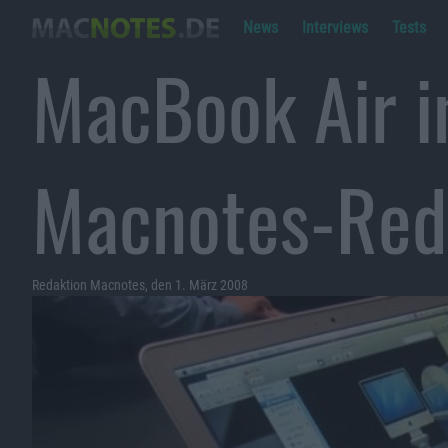
News
Interviews
Tests
MacBook Air i
Macnotes-Red
Redaktion Macnotes, den 1. März 2008