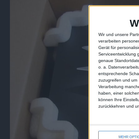
W
Wir und unsere Part
verarbeiten persone
Gerät für personali
Serviceentwicklung 
genaue Standortdate
o. a. Datenverarbei
entsprechende Schalt
zuzugreifen und um 
Verarbeitung manche
haben, einer solchen
können Ihre Einstell
zurückkehren und unt
MEHR OPTI