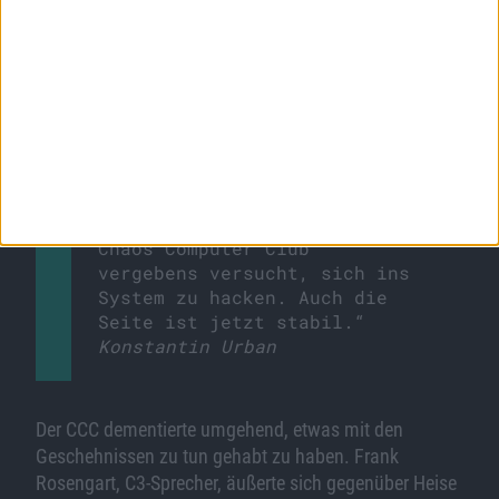
geschehen, da Herr Urban sich zu weit aus dem
Fenster lehnte:
„Selbstverständlich musste
man nachrüsten, und das hat
StudiVZ getan. Die
Datensicherheit ist jetzt
gegeben. Unlängst hat der
Chaos Computer Club
vergebens versucht, sich ins
System zu hacken. Auch die
Seite ist jetzt stabil.“
Konstantin Urban
Der CCC dementierte umgehend, etwas mit den
Geschehnissen zu tun gehabt zu haben. Frank
Rosengart, C3-Sprecher, äußerte sich gegenüber Heise