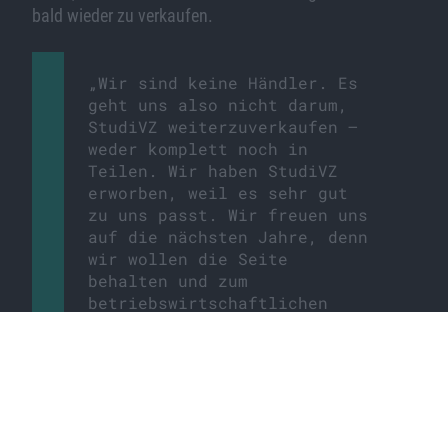
bald wieder zu verkaufen.
„Wir sind keine Händler. Es
geht uns also nicht darum,
StudiVZ weiterzuverkaufen –
weder komplett noch in
Teilen. Wir haben StudiVZ
erworben, weil es sehr gut
zu uns passt. Wir freuen uns
auf die nächsten Jahre, denn
wir wollen die Seite
behalten und zum
betriebswirtschaftlichen
Erfolg führen. Es gibt keine
Pläne, an die Börse zu
gehen.“
Konstantin Urban