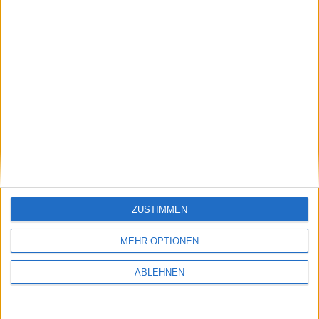
ZUSTIMMEN
MEHR OPTIONEN
ABLEHNEN
Tipp zur Akkupflege: Akku kalibrieren beim
MacBook