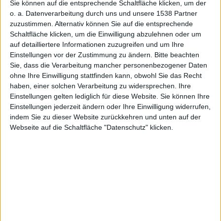
Sie können auf die entsprechende Schaltfläche klicken, um der
Alexander Trust, den 21. Mai 2006
o. a. Datenverarbeitung durch uns und unsere 1538 Partner
zuzustimmen. Alternativ können Sie auf die entsprechende
Schaltfläche klicken, um die Einwilligung abzulehnen oder um
auf detailliertere Informationen zuzugreifen und um Ihre
Einstellungen vor der Zustimmung zu ändern.
Bitte beachten
Sie, dass die Verarbeitung mancher personenbezogener Daten
ohne Ihre Einwilligung stattfinden kann, obwohl Sie das Recht
haben, einer solchen Verarbeitung zu widersprechen. Ihre
Einstellungen gelten lediglich für diese Website. Sie können Ihre
Einstellungen jederzeit ändern oder Ihre Einwilligung widerrufen,
Cyberduck – Screenshot
indem Sie zu dieser Website zurückkehren und unten auf der
Webseite auf die Schaltfläche "Datenschutz" klicken.
Jeden Sonntag soll es auf Macnotes den Software-
Tipp geben, der gute Freeware-Tools für Mac OS X
vorstellt. Den Anfang macht ein mittlerweile schon
recht bekanntes Programm: Cyberduck ist ein
ausgewachsener FTP-Browser, der mit einer Mac-
typischen Benutzeroberfläche, perfekter System-
Integration und deutscher Lokalisierung glänzt.