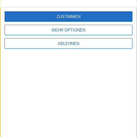
ZUSTIMMEN
MEHR OPTIONEN
Randnotizen: Walt Mossberg zum Macbook
und mehr
ABLEHNEN
09.06.2006