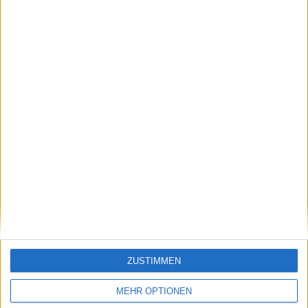
Airport Extreme und Time Capsule:
Gastnetzwerke und Dual-Band-Wi-Fi
03.03.2009
ZUSTIMMEN
MEHR OPTIONEN