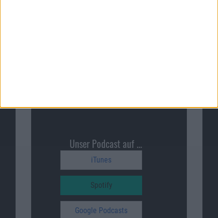
Macnotes auf …
Facebook
Twitter
Reddit
YouTube
Unser Podcast auf …
iTunes
Spotify
Google Podcasts