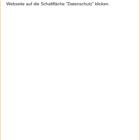
Webseite auf die Schaltfläche "Datenschutz" klicken.
ion?
Alexander Trust, den 12. April 2021