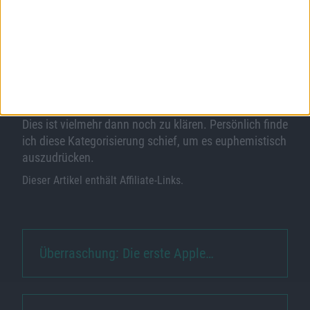
In seiner Erklärung für das Urteil schreibt das Gericht,
dass die Aufgabe des Gesundheitsportals nicht „rein
hoheitlich“ sei, sondern „wirtschaftlich“. Noch gibt es
aber kein Hauptsacheverfahren und die Parteien
werden vermutlich überlegen, wie es weitergehen soll.
Welche „wirtschaftliche“ Tätigkeit das
Gesundheitsportal ausübt, erklärte das Gericht nicht.
Dies ist vielmehr dann noch zu klären. Persönlich finde
ich diese Kategorisierung schief, um es euphemistisch
auszudrücken.
Dieser Artikel enthält Affiliate-Links.
Überraschung: Die erste Apple…